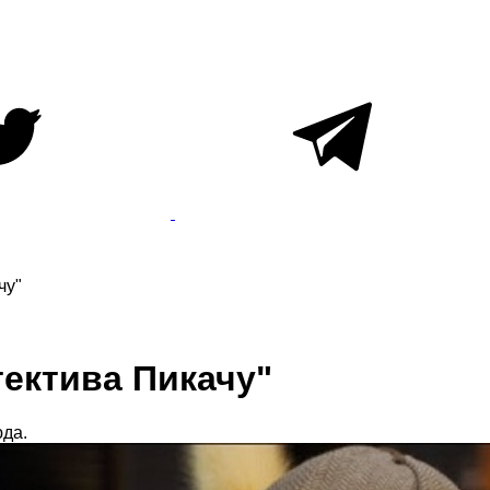
чу"
ектива Пикачу"
юда.