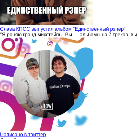
Слава КПСС выпустил альбом "Единственный рэпер"
"Я роняю гранд-микстейпы. Вы — альбомы на 7 треков, вы 
Написано в твиттер