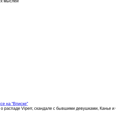
ых мыслей
ice на “Вписке”
 о распаде Viperr, скандале с бывшими девушками, Канье и