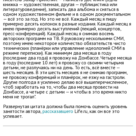
книжка — художественная, другая — публицистика или
литературоведение), записать два альбома и сняться в
одном художественном фильме и в одном документальном
— всё это за год. Но это не всё. Каждый месяц я пишу
примерно десять колонок в разные издания. Каждый месяц я
имею примерно десять выступлений (лекций, концертов,
пресс-конференций). Каждый месяц я снимаю восемь
авторских программ на ТВ. Я руковожу несколькими СМИ,
поэтому имею некоторое количество обязательств чисто
технических (планёрки или управление идеологией СМИ в
режиме переписки). Как минимум два месяца в году
(последние два года) я провожу на Донбассе. Четыре месяца
в году (последние 10 лет) я провожу со своими четырьмя
детьми, не разлучаясь ни на день. То есть, всё вместе —
шесть месяцев. В эти шесть месяцев я не снимаю программ,
не провожу конференций и планёрок, не езжу на гастроли.
Другие полгода я усиленно делаю всё вышеперечисленное,
чтоб заработать на то, чтобы два месяца провести на
Донбассе, а четыре с детьми — и чтобы в это время никто
меня не трогал".
Развернутая цитата должна была помочь оценить уровень
занятости автора,
рассказавшего
Life.ru, как он все это
успевает.