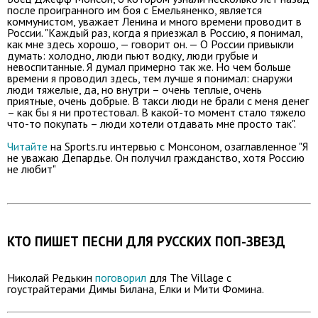
после проигранного им боя с Емельяненко, является
коммунистом, уважает Ленина и много времени проводит в
России. "Каждый раз, когда я приезжал в Россию, я понимал,
как мне здесь хорошо, — говорит он. — О России привыкли
думать: холодно, люди пьют водку, люди грубые и
невоспитанные. Я думал примерно так же. Но чем больше
времени я проводил здесь, тем лучше я понимал: снаружи
люди тяжелые, да, но внутри – очень теплые, очень
приятные, очень добрые. В такси люди не брали с меня денег
– как бы я ни протестовал. В какой-то момент стало тяжело
что-то покупать – люди хотели отдавать мне просто так".
Читайте
на Sports.ru интервью с Монсоном, озаглавленное "Я
не уважаю Депардье. Он получил гражданство, хотя Россию
не любит"
КТО ПИШЕТ ПЕСНИ ДЛЯ РУССКИХ ПОП-ЗВЕЗД
Николай Редькин
поговорил
для The Village с
гоустрайтерами Димы Билана, Елки и Мити Фомина.