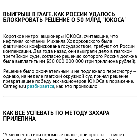
ВЫИГРЫШ В ГААГЕ. КАК РОССИИ УДАЛОСЬ
БЛОКИРОВАТЬ РЕШЕНИЕ О 50 МЛРД "ЮКОСА"
Короткое интро: акционеры ЮКОСа, считающие, что
нефтяная компании Михаила Ходорковского была
фактически конфискована государством, требуют от России
компенсации. Два года назад они выиграли дело в гаагском
третейском суде, согласно решению которого Россия должна
была выплатить им $50 000 000 000 (три триллиона рублей).
Решение было окончательным и не подлежало пересмотру —
однако, на неделе гаагский окружной суд принял решение,
превратившее победу экс-акционеров ЮКОСа в поражение.
Carnegie.ru
разбирается
, как это произошло.
КАК ВСЕ УСПЕВАТЬ ПО МЕТОДУ ЗАХАРА
ПРИЛЕПИНА
"У меня есть свои скромные планы, они просты, — пишет
писатель Захар Прилепин. — Написать две книги (одна