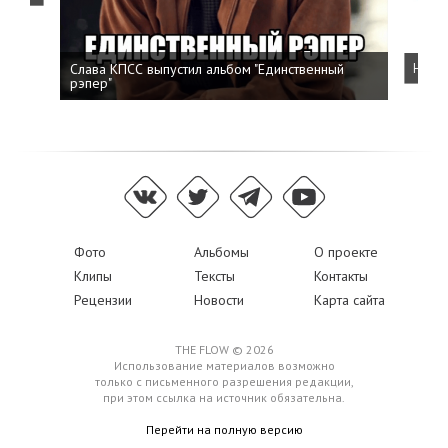
Слава КПСС выпустил альбом "Единственный
Напис
рэпер"
Фото
Альбомы
О проекте
Клипы
Тексты
Контакты
Рецензии
Новости
Карта сайта
THE FLOW © 2026
Использование материалов возможно
только с письменного разрешения редакции,
при этом ссылка на источник обязательна.
Перейти на полную версию