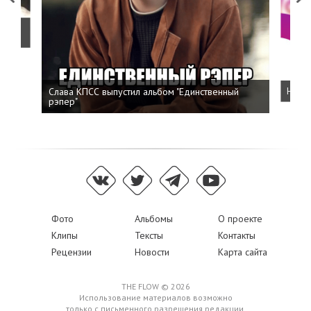
о
Слава КПСС выпустил альбом "Единственный
Напис
рэпер"
Фото
Альбомы
О проекте
Клипы
Тексты
Контакты
Рецензии
Новости
Карта сайта
THE FLOW © 2026
Использование материалов возможно
только с письменного разрешения редакции,