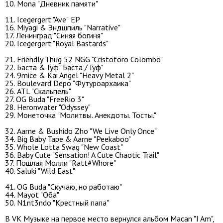
10. Mona "Дневник памяти"
11. Icegergert "Ave"
EP
16. Miyagi & Эндшпиль "Narrative"
17. Ленинград "Синяя богиня"
20. Icegergert "Royal Bastards"
21. Friendly Thug 52 NGG "Cristoforo Colombo"
22. Баста & Гуф "Баста / Гуф"
24. 9mice & Kai Angel "Heavy Metal 2"
25. Boulevard Depo "Футуроархаика"
26. ATL "Скальпель"
27. OG Buda "FreeRio 3"
28. Heronwater "Odyssey"
29. Монеточка "Молитвы. Анекдоты. Тосты."
32. Aarne & Bushido Zho "We Live Only Once"
34. Big Baby Tape & Aarne "Peekaboo"
35. Whole Lotta Swag "New Coast"
36. Baby Cute "Sensation! A Cute Chaotic Trail"
37. Пошлая Молли "Ratt#Whore"
40. Saluki "Wild East"
41. OG Buda "Скучаю, но работаю"
44. Mayot "Оба"
50. N1nt3ndo "Крестный папа"
В VK Музыке на первое место вернулся альбом Macan "I Am",