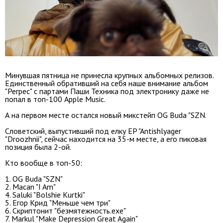
Минувшая пятница не принесла крупных альбомных релизов.
Единственный обративший на себя наше внимание альбом
"Регрес" c партами Паши Техника под электронику даже не
попал в топ-100 Apple Music.
А на первом месте остался новый микстейп OG Buda "SZN.
Словетский, выпустивший под елку EP "Antishlyager
"Droozhnii", сейчас находится на 35-м месте, а его пиковая
позиция была 2-ой.
Кто вообще в топ-50:
1. OG Buda "SZN"
2. Macan "I Am"
4. Saluki "Bolshie Kurtki"
5. Егор Крид "Меньше чем три"
6. Скриптонит "безмятежность.exe"
7. Markul "Make Depression Great Again"