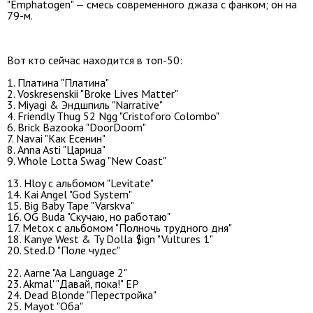
"Emphatogen" — смесь современного джаза с фанком; он на
79-м.
Вот кто сейчас находится в топ-50:
1. Платина "Платина"
2. Voskresenskii "Broke Lives Matter"
3. Miyagi & Эндшпиль "Narrative"
4. Friendly Thug 52 Ngg "Cristoforo Colombo"
6. Brick Bazooka "DoorDoom"
7. Navai "Как Есенин"
8. Anna Asti "Царица"
9. Whole Lotta Swag "New Coast"
13. Hloy с альбомом "Levitate"
14. Kai Angel "God System"
15. Big Baby Tape "Varskva"
16. OG Buda "Cкучаю, но работаю"
17. Metox с альбомом "Полночь трудного дня"
18. Kanye West & Ty Dolla $ign "Vultures 1"
20. Sted.D "Поле чудес"
22. Aarne "Aa Language 2"
23. Akmal' "Давай, пока!" EP
24. Dead Blonde "Перестройка"
25. Mayot "Оба"