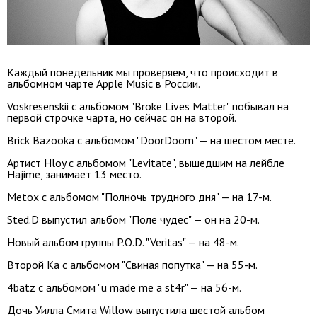
Каждый понедельник мы проверяем, что происходит в
альбомном чарте Apple Music в России.
Voskresenskii с альбомом "Broke Lives Matter" побывал на
первой строчке чарта, но сейчас он на второй.
Brick Bazooka с альбомом "DoorDoom" — на шестом месте.
Артист Hloy с альбомом "Levitate", вышедшим на лейбле
Hajime, занимает 13 место.
Metox с альбомом "Полночь трудного дня" — на 17-м.
Sted.D выпустил альбом "Поле чудес" — он на 20-м.
Новый альбом группы P.O.D. "Veritas" — на 48-м.
Второй Ка с альбомом "Свиная попутка" — на 55-м.
4batz с альбомом "u made me a st4r" — на 56-м.
Дочь Уилла Смита Willow выпустила шестой альбом