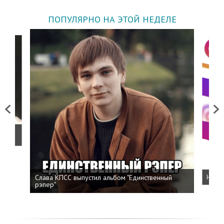
ПОПУЛЯРНО НА ЭТОЙ НЕДЕЛЕ
Previous
Next
о
Слава КПСС выпустил альбом "Единственный
Напис
рэпер"