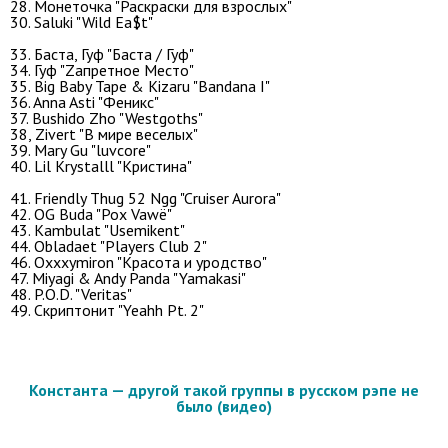
28. Монеточка "Раскраски для взрослых"
30. Saluki "Wild Ea$t"
33. Баста, Гуф "Баста / Гуф"
34. Гуф "Zапретное Место"
35. Big Baby Tape & Kizaru "Bandana I"
36. Anna Asti "Феникс"
37. Bushido Zho "Westgoths"
38, Zivert "В мире веселых"
39. Mary Gu "luvcore"
40. Lil Krystalll "Кристина"
41. Friendly Thug 52 Ngg "Cruiser Aurora"
42. OG Buda "Pox Vawё"
43. Kambulat "Usemikent"
44. Obladaet "Players Club 2"
46. Oxxxymiron "Красота и уродство"
47. Miyagi & Andy Panda "Yamakasi"
48. P.O.D. "Veritas"
49. Скриптонит "Yeahh Pt. 2"
Константа — другой такой группы в русском рэпе не
было (видео)