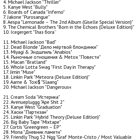
4. Michael Jackson "Thriller"
5. Kanye West "Bully"
6. Boards of Canada "Inferno"
7. Jakone "Purosangue"
8. Aespa "Lemonade – The 2nd Album (Giselle Special Version)"
9. The Chemical Brothers "Born in the Echoes (Deluxe Edition)"
10. Icegergert "Глаз бога”
11. Michael Jackson "Bad"
12. Dead Blonde "Дело мёртвой блондинки"
13. Miyagi & Эндшпиль "Anabios"
14. Рыночные отношения & Metox "Повести"
15. Macan "Bratland"
16. Whole Lotta Swag "First Day in Therapy"
17. Jimin "Muse"
18. Linkin Park "Meteora (Deluxe Edition)"
19. Aarne & Toxi$ "Slaang"
20. Michael Jackson "Dangerous«‎
21. Cream Soda "Истерика"
22. Avenuepluggg "Ape Shit 2"
23. Kanye West "Graduation"
24. Хаски "Партизан"
25. Linkin Park "Hybrid Theory (Deluxe Edition)"
26. Big Baby Tape "Mixtape"
27. Cortis "Greengreen – EP"
28. Mona "Дневник памяти"
29. Friendly Thug 52 Ngg "Graf Monte-Cristo / Most Valuable