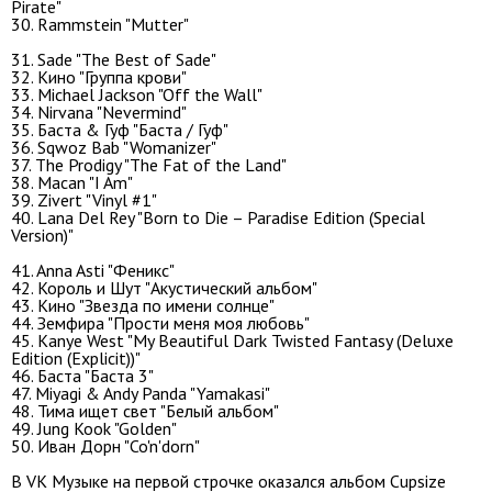
Pirate"
30. Rammstein "Mutter"
31. Sade "The Best of Sade"
32. Кино "Группа крови"
33. Michael Jackson "Off the Wall"
34. Nirvana "Nevermind"
35. Баста & Гуф "Баста / Гуф"
36. Sqwoz Bab "Womanizer"
37. The Prodigy "The Fat of the Land"
38. Macan "I Am"
39. Zivert "Vinyl #1"
40. Lana Del Rey "Born to Die – Paradise Edition (Special
Version)"
41. Anna Asti "Феникс"
42. Король и Шут "Акустический альбом"
43. Кино "Звезда по имени солнце"
44. Земфира "Прости меня моя любовь"
45. Kanye West "My Beautiful Dark Twisted Fantasy (Deluxe
Edition (Explicit))"
46. Баста "Баста 3"
47. Miyagi & Andy Panda "Yamakasi"
48. Тима ищет свет "Белый альбом"
49. Jung Kook "Golden"
50. Иван Дорн "Co'n'dorn"
В VK Музыке на первой строчке оказался альбом Cupsize