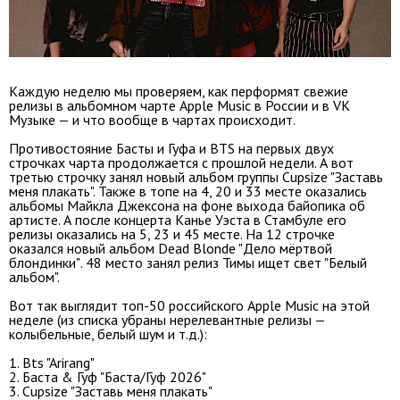
Каждую неделю мы проверяем, как перформят свежие
релизы в альбомном чарте Apple Music в России и в VK
Музыке — и что вообще в чартах происходит.
Противостояние Басты и Гуфа и BTS на первых двух
строчках чарта продолжается с прошлой недели. А вот
третью строчку занял новый альбом группы Cupsize "Заставь
меня плакать". Также в топе на 4, 20 и 33 месте оказались
альбомы Майкла Джексона на фоне выхода байопика об
артисте. А после концерта Канье Уэста в Стамбуле его
релизы оказались на 5, 23 и 45 месте. На 12 строчке
оказался новый альбом Dead Blonde "Дело мёртвой
блондинки"
. 48 место занял релиз Тимы ищет свет "Белый
альбом".
Вот так выглядит топ-50 российского Apple Music на этой
неделе (из списка убраны нерелевантные релизы —
колыбельные, белый шум и т.д.):
1. Bts "Arirang"
2. Баста & Гуф "Баста/Гуф 2026"
3. Cupsize "Заставь меня плакать"