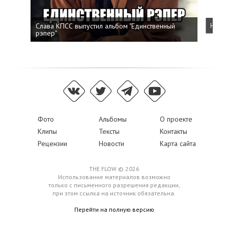
Слава КПСС выпустил альбом "Единственный
Напис
рэпер"
Фото
Альбомы
О проекте
Клипы
Тексты
Контакты
Рецензии
Новости
Карта сайта
THE FLOW © 2026
Использование материалов возможно
только с письменного разрешения редакции,
при этом ссылка на источник обязательна.
Перейти на полную версию