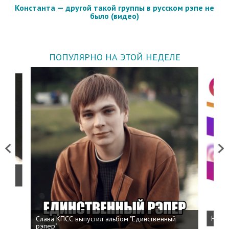
Константа — другой такой группы в русском рэпе не
было (видео)
ПОПУЛЯРНО НА ЭТОЙ НЕДЕЛЕ
Previous
Next
о
Слава КПСС выпустил альбом "Единственный
Напис
рэпер"