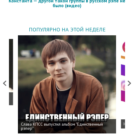
Константа — другой такой группы в русском рэпе не
было (видео)
ПОПУЛЯРНО НА ЭТОЙ НЕДЕЛЕ
Previous
Next
о
Слава КПСС выпустил альбом "Единственный
Напис
рэпер"