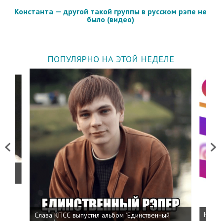
Константа — другой такой группы в русском рэпе не
было (видео)
ПОПУЛЯРНО НА ЭТОЙ НЕДЕЛЕ
Previous
Next
о
Слава КПСС выпустил альбом "Единственный
Напис