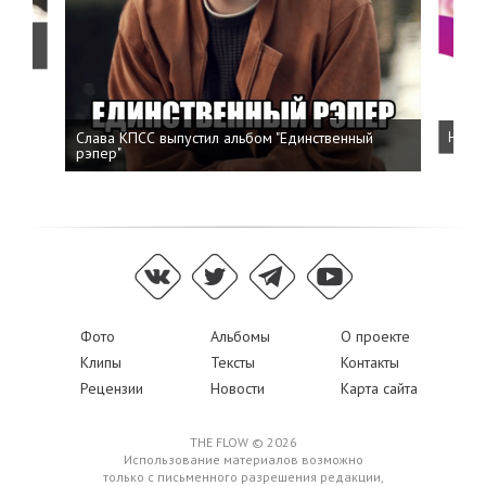
о
Слава КПСС выпустил альбом "Единственный
Напис
рэпер"
Фото
Альбомы
О проекте
Клипы
Тексты
Контакты
Рецензии
Новости
Карта сайта
THE FLOW © 2026
Использование материалов возможно
только с письменного разрешения редакции,