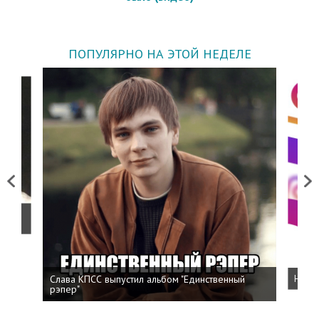
ПОПУЛЯРНО НА ЭТОЙ НЕДЕЛЕ
Previous
Next
о
Слава КПСС выпустил альбом "Единственный
Напис
рэпер"