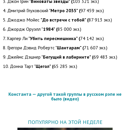
3. Джон Грин "
Виноваты звезды" (
103 321 экз.)
4. Дмитрий Глуховский "
Метро 2035" (
97 459 экз.)
5. Джоджо Мойес
"До встречи с тобой" (
87 913 экз.)
6. Джордж Оруэлл "
1984" (
85 000 экз.)
7. Харпер Ли "
Убить пересмешника" (
74 142 экз.)
8. Грегори Дэвид Робертс "
Шантарам" (
71 607 экз.)
9. Джеймс Дэшнер "
Бегущий в лабиринте" (
69 483 экз.)
10. Донна Тарт "
Щегол" (
65 285 экз.)
Константа — другой такой группы в русском рэпе не
было (видео)
ПОПУЛЯРНО НА ЭТОЙ НЕДЕЛЕ