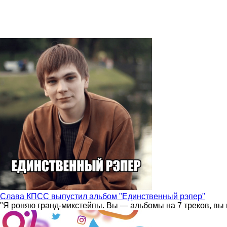
Слава КПСС выпустил альбом "Единственный рэпер"
"Я роняю гранд-микстейпы. Вы — альбомы на 7 треков, вы 