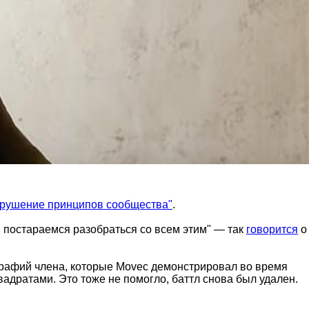
арушение принципов сообщества"
.
ы постараемся разобраться со всем этим" — так
говорится
о
графий члена, которые Movec демонстрировал во время
адратами. Это тоже не помогло, баттл снова был удален.