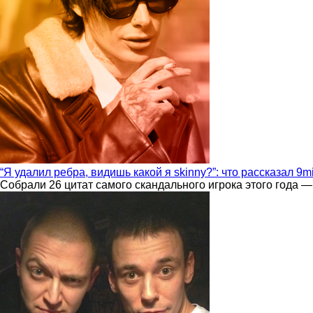
“Я удалил ребра, видишь какой я skinny?”: что рассказал 9m
Собрали 26 цитат самого скандального игрока этого года —