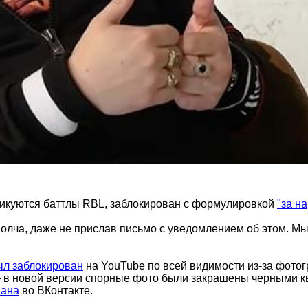
бликуются баттлы RBL, заблокирован с формулировкой
"за н
молча, даже не прислав письмо с уведомлением об этом. М
ыл заблокирован
на YouTube по всей видимости из-за фото
— в новой версии спорные фото были закрашены черными кв
вана
во ВКонтакте.