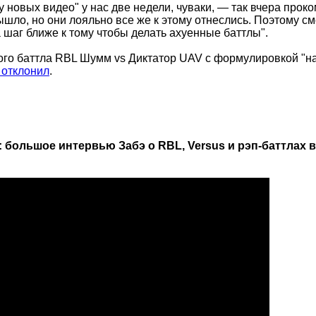
ку новых видео" у нас две недели, чуваки, — так вчера пр
шло, но они лояльно все же к этому отнеслись. Поэтому смо
а шаг ближе к тому чтобы делать ахуенные баттлы".
го баттла RBL Шумм vs Диктатор UAV с формулировкой "н
 отклонил
.
 большое интервью Забэ о RBL, Versus и рэп-баттлах 