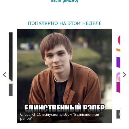
ПОПУЛЯРНО НА ЭТОЙ НЕДЕЛЕ
Previous
Next
о
Слава КПСС выпустил альбом "Единственный
Напис
рэпер"