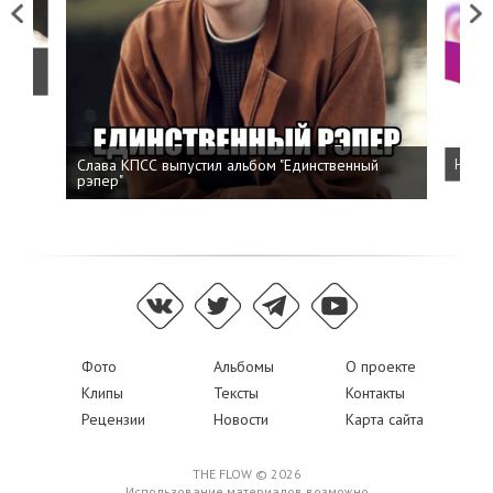
Previous
Next
о
Слава КПСС выпустил альбом "Единственный
Напис
рэпер"
Фото
Альбомы
О проекте
Клипы
Тексты
Контакты
Рецензии
Новости
Карта сайта
THE FLOW © 2026
Использование материалов возможно