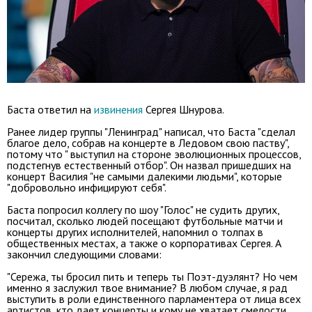
Баста ответил на
извинения
Сергея Шнурова.
Ранее лидер группы "Ленинград" написал, что Баста "сделал
благое дело, собрав на концерте в Ледовом свою паству",
потому что " выступил на стороне эволюционных процессов,
подстегнув естественный отбор". Он назвал пришедших на
концерт Василия "не самыми далекими людьми", которые
"добровольно инфицируют себя".
Баста попросил коллегу по шоу "Голос" не судить других,
посчитал, сколько людей посещают футбольные матчи и
концерты других исполнителей, напомнил о толпах в
общественных местах, а также о корпоративах Сергея. А
закончил следующими словами:
"Сережа, ты бросил пить и теперь ты Поэт-дуэлянт? Но чем
именно я заслужил твое внимание? В любом случае, я рад
выступить в роли единственного парламентера от лица всех
артистов, кто дает концерты и кому не хватает смелости