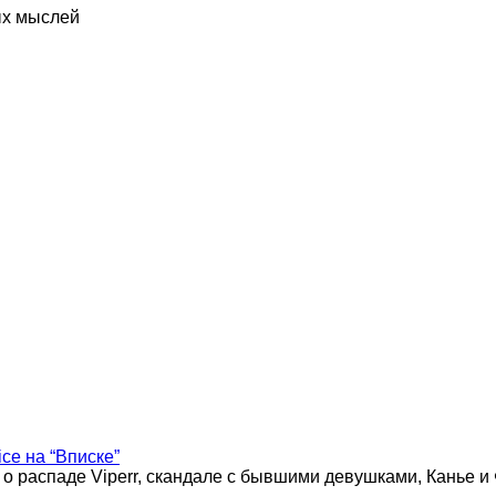
ых мыслей
ice на “Вписке”
 о распаде Viperr, скандале с бывшими девушками, Канье и