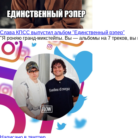
Слава КПСС выпустил альбом "Единственный рэпер"
"Я роняю гранд-микстейпы. Вы — альбомы на 7 треков, вы 
Написано в твиттер