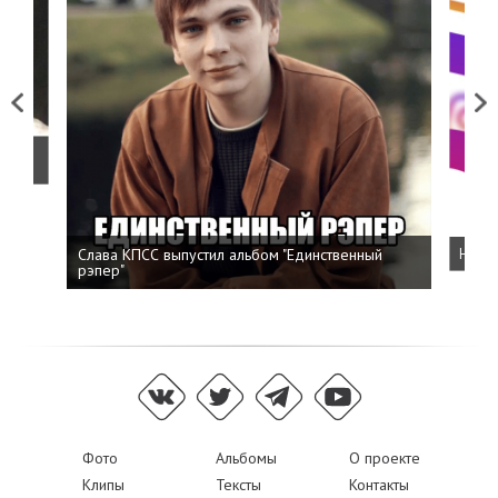
Previous
Next
о
Слава КПСС выпустил альбом "Единственный
Напис
рэпер"
Фото
Альбомы
О проекте
Клипы
Тексты
Контакты