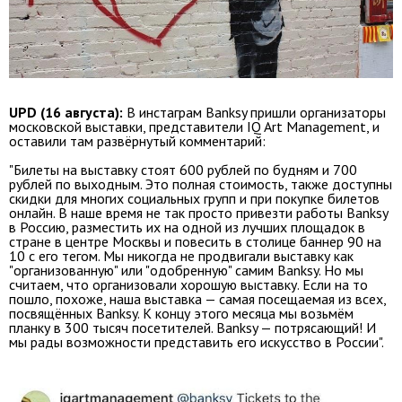
UPD (16 августа):
В инстаграм Banksy пришли организаторы
московской выставки, представители IQ Art Management, и
оставили там развёрнутый комментарий:
"Билеты на выставку стоят 600 рублей по будням и 700
рублей по выходным. Это полная стоимость, также доступны
скидки для многих социальных групп и при покупке билетов
онлайн. В наше время не так просто привезти работы Banksy
в Россию, разместить их на одной из лучших площадок в
стране в центре Москвы и повесить в столице баннер 90 на
10 с его тегом. Мы никогда не продвигали выставку как
"организованную" или "одобренную" самим Banksy. Но мы
считаем, что организовали хорошую выставку. Если на то
пошло, похоже, наша выставка — самая посещаемая из всех,
посвящённых Banksy. К концу этого месяца мы возьмём
планку в 300 тысяч посетителей. Banksy — потрясающий! И
мы рады возможности представить его искусство в России".