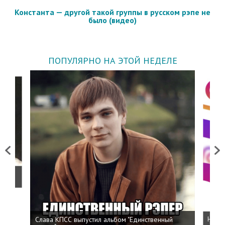
Константа — другой такой группы в русском рэпе не
было (видео)
ПОПУЛЯРНО НА ЭТОЙ НЕДЕЛЕ
Previous
Next
о
Слава КПСС выпустил альбом "Единственный
Напис