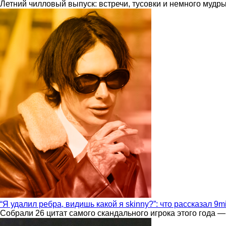
Летний чилловый выпуск: встречи, тусовки и немного мудр
“Я удалил ребра, видишь какой я skinny?”: что рассказал 9m
Собрали 26 цитат самого скандального игрока этого года —