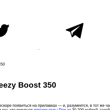
350
eezy Boost 350
 вскоре появиться на прилавках — и, разумеется, в тот же ч
 тех, кто покупает
детские кеды Dior
за 30 200 рублей, такой