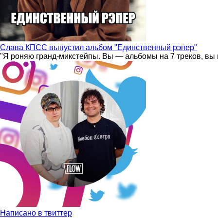
Слава КПСС выпустил альбом "Единственный рэпер"
"Я роняю гранд-микстейпы. Вы — альбомы на 7 треков, вы 
Написано в твиттер