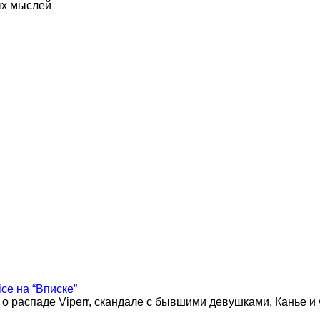
ых мыслей
ice на “Вписке”
 о распаде Viperr, скандале с бывшими девушками, Канье и