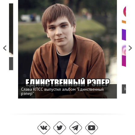
Previous
Next
о
Слава КПСС выпустил альбом "Единственный
Напис
рэпер"