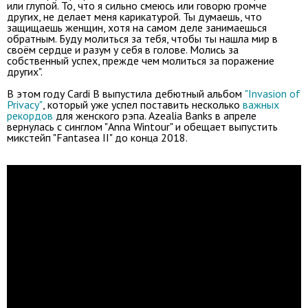
или глупой. То, что я сильно смеюсь или говорю громче
других, не делает меня карикатурой. Ты думаешь, что
защищаешь женщин, хотя на самом деле занимаешься
обратным. Буду молиться за тебя, чтобы ты нашла мир в
своём сердце и разум у себя в голове. Молись за
собственный успех, прежде чем молиться за поражение
других".
В этом году Cardi B выпустила дебютный альбом
"Invasion of
Privacy"
, который уже успел поставить несколько
важных
рекордов
для женского рэпа. Azealia Banks в апреле
вернулась с синглом "Anna Wintour" и обещает выпустить
микстейп "Fantasea II" до конца 2018.