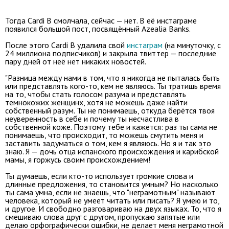
Тогда Cardi B смолчала, сейчас — нет. В её инстаграме
появился большой пост, посвящённый Azealia Banks.
После этого Cardi B удалила свой
инстаграм
(на минуточку, с
24 миллиона подписчиков) и закрыла твиттер — последние
пару дней от неё нет никаких новостей.
"Разница между нами в том, что я никогда не пыталась быть
или представлять кого-то, кем не являюсь. Ты тратишь время
на то, чтобы стать голосом разума и представлять
темнокожих женщинх, хотя не можешь даже найти
собственный разум. Ты не понимаешь, откуда берётся твоя
неуверенность в себе и почему ты несчастлива в
собственной коже. Поэтому тебе и кажется: раз ты сама не
понимаешь, что происходит, то можешь смутить меня и
заставить задуматься о том, кем я являюсь. Но я и так это
знаю. Я — дочь отца испанского происхождения и карибской
мамы, я горжусь своим происхождением!
Ты думаешь, если кто-то использует громкие слова и
длинные предложения, то становится умным? Но насколько
ты сама умна, если не знаешь, что "неграмотным" называют
человека, который не умеет читать или писать? Я умею и то,
и другое. И свободно разговариваю на двух языках. То, что я
смешиваю слова друг с другом, пропускаю запятые или
делаю орфографически ошибки, не делает меня неграмотной