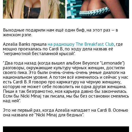
Выходные подарили нам ещё один биф, на этот раз — в
женском рэпе.
Azealia Banks пришла
на радиошоу The Breakfast Club
, где
мощно проехалась по Cardi B, по ходу дела назвав её
"неграмотной бесталанной крысой".
"Два года назад (когда вышел альбом Beyonce "Lemonade")
разговоры, окружающие культуру чёрных женщин, достигли
своего пика. Это были очень-очень-очень умные диалоги на
национальном уровне. А потом всё изменилось и сейчас у нас
есть Cardi B. Я говорю про карикатуру на чёрную женщину,
которую не может себе позволить ни одна другая женщина.
Пиши я так безграмотно, моя карьера давно бы закончилась.
Если бы Nicki Minaj так писала, мы бы без остановки смеялись
над ней".
Это не первый раз, когда Azealia нападает на Cardi B. Осенью
она назвала её "Nicki Minaj для бедных".