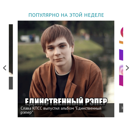
ПОПУЛЯРНО НА ЭТОЙ НЕДЕЛЕ
Previous
Next
о
Слава КПСС выпустил альбом "Единственный
Напис
рэпер"