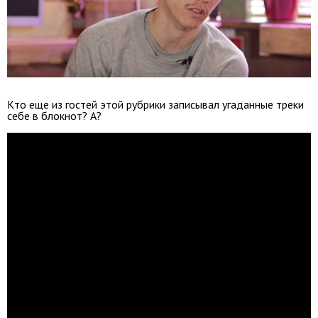
Кто еще из гостей этой рубрики записывал угаданные треки
себе в блокнот? А?