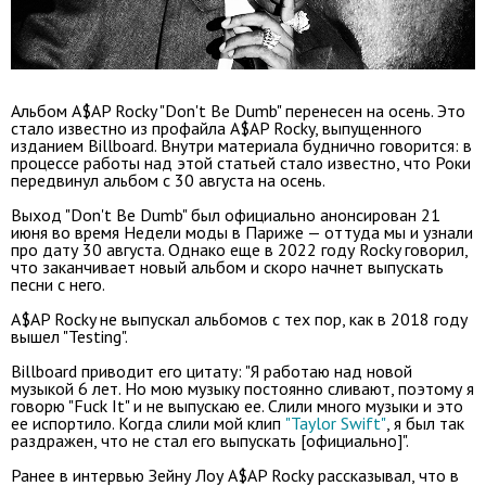
Альбом A$AP Rocky "Don't Be Dumb" перенесен на осень. Это
стало известно из профайла A$AP Rocky, выпущенного
изданием Billboard. Внутри материала буднично говорится: в
процессе работы над этой статьей стало известно, что Роки
передвинул альбом с 30 августа на осень.
Выход "Don't Be Dumb" был официально анонсирован 21
июня во время Недели моды в Париже — оттуда мы и узнали
про дату 30 августа. Однако еще в 2022 году Rocky говорил,
что заканчивает новый альбом и скоро начнет выпускать
песни с него.
A$AP Rocky не выпускал альбомов с тех пор, как в 2018 году
вышел "Testing".
Billboard приводит его цитату: "Я работаю над новой
музыкой 6 лет. Но мою музыку постоянно сливают, поэтому я
говорю "Fuck It" и не выпускаю ее. Слили много музыки и это
ее испортило. Когда слили мой клип
"Taylor Swift"
, я был так
раздражен, что не стал его выпускать [официально]".
Ранее в интервью Зейну Лоу A$AP Rocky
рассказывал, что в