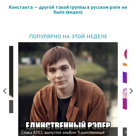
Константа — другой такой группы в русском рэпе не
было (видео)
ПОПУЛЯРНО НА ЭТОЙ НЕДЕЛЕ
Previous
Next
о
Слава КПСС выпустил альбом "Единственный
Напис