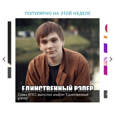
ПОПУЛЯРНО НА ЭТОЙ НЕДЕЛЕ
Previous
Next
о
Слава КПСС выпустил альбом "Единственный
Напис
рэпер"