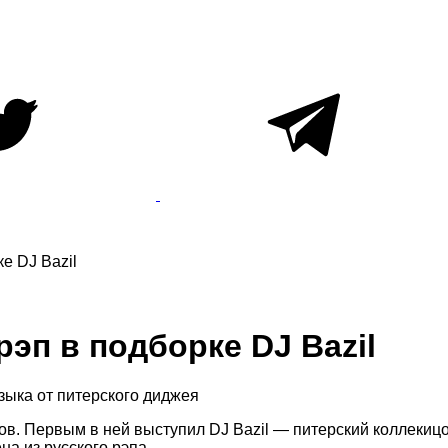
е DJ Bazil
эп в подборке DJ Bazil
зыка от питерского диджея
в. Первым в ней выступил DJ Bazil — питерский коллекицо
на из русского рэпа.