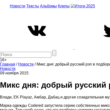
Новости
Тексты
Альбомы
Клипы
16+
Главная
/
Новости
/
Микс дня: добрый русский рэп в подборк
Новости
09 ноября 2015
Микс дня: добрый русский р
Влади, EK Playaz, Амбар, Дабац и другая созидательная му
Марка одежды Codered запустила серию собственных миксо
музыки. Тем необычнее, что его подборка целиком составле