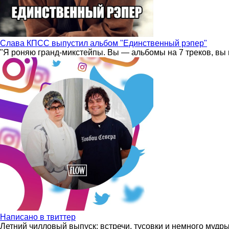
Слава КПСС выпустил альбом "Единственный рэпер"
"Я роняю гранд-микстейпы. Вы — альбомы на 7 треков, вы 
Написано в твиттер
Летний чилловый выпуск: встречи, тусовки и немного мудр