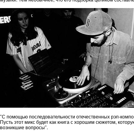
"С помощью последовательности отечественных рэп-компози
Пусть этот микс будет как книга с хорошим сюжетом, котор
возникшие вопросы".