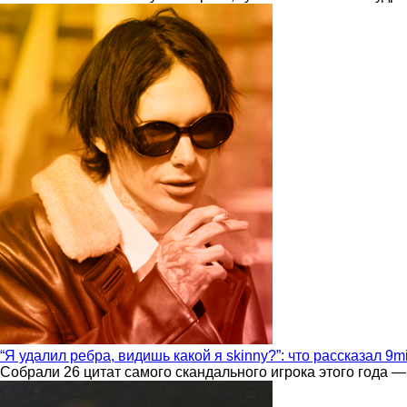
“Я удалил ребра, видишь какой я skinny?”: что рассказал 9m
Собрали 26 цитат самого скандального игрока этого года —