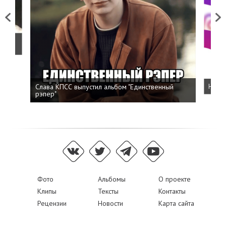
Previous
Next
о
Слава КПСС выпустил альбом "Единственный
Напис
рэпер"
Фото
Альбомы
О проекте
Клипы
Тексты
Контакты
Рецензии
Новости
Карта сайта