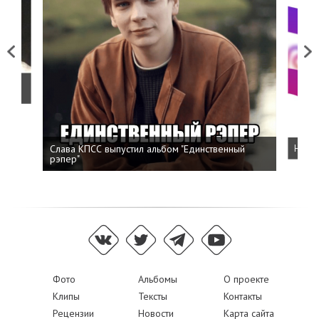
Previous
Next
о
Слава КПСС выпустил альбом "Единственный
Напис
рэпер"
Фото
Альбомы
О проекте
Клипы
Тексты
Контакты
Рецензии
Новости
Карта сайта