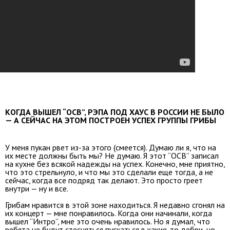
КОГДА ВЫШЕЛ “OCB”, РЭПА ПОД ХАУС В РОССИИ НЕ БЫЛО
— А СЕЙЧАС НА ЭТОМ ПОСТРОЕН УСПЕХ ГРУППЫ ГРИБЫ
У меня пукан рвет из-за этого (смеется). Думаю ли я, что на
их месте должны быть мы? Не думаю. Я этот “OCB” записал
на кухне без всякой надежды на успех. Конечно, мне приятно,
что это стрельнуло, и что мы это сделали еще тогда, а не
сейчас, когда все подряд так делают. Это просто греет
внутри — ну и все.
Грибам нравится в этой зоне находиться. Я недавно сгонял на
их концерт — мне понравилось. Когда они начинали, когда
вышел “Интро”, мне это очень нравилось. Но я думал, что
ребята не будут стесняться пускаться в какие-то дебри, но