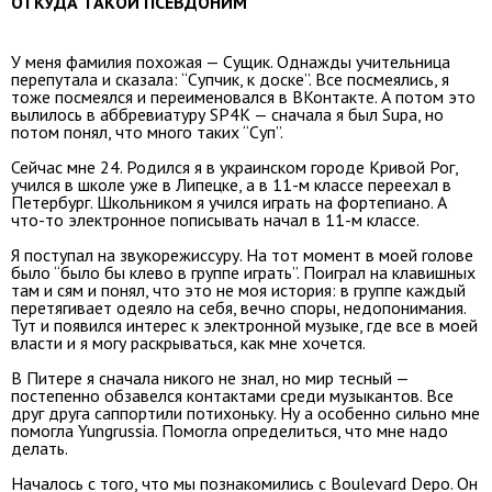
ОТКУДА ТАКОЙ ПСЕВДОНИМ
У меня фамилия похожая — Сущик. Однажды учительница
перепутала и сказала: “Супчик, к доске”. Все посмеялись, я
тоже посмеялся и переименовался в ВКонтакте. А потом это
вылилось в аббревиатуру SP4K — сначала я был Supa, но
потом понял, что много таких “Суп”.
Сейчас мне 24. Родился я в украинском городе Кривой Рог,
учился в школе уже в Липецке, а в 11-м классе переехал в
Петербург. Школьником я учился играть на фортепиано. А
что-то электронное пописывать начал в 11-м классе.
Я поступал на звукорежиссуру. На тот момент в моей голове
было “было бы клево в группе играть”. Поиграл на клавишных
там и сям и понял, что это не моя история: в группе каждый
перетягивает одеяло на себя, вечно споры, недопонимания.
Тут и появился интерес к электронной музыке, где все в моей
власти и я могу раскрываться, как мне хочется.
В Питере я сначала никого не знал, но мир тесный —
постепенно обзавелся контактами среди музыкантов. Все
друг друга саппортили потихоньку. Ну а особенно сильно мне
помогла Yungrussia. Помогла определиться, что мне надо
делать.
Началось с того, что мы познакомились с Boulevard Depo. Он