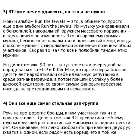
3) RTJ уже нечем удивлять, но это и не нужно
Новый альбом Run the Jewels — это, в общем-то, просто
еще один альбом Run the Jewels. Их музыку уже сравнивали
с бензопилой, наковальней, оружием массового поражения —
и здесь ничего не изменилось. Это по-прежнему громкая
музыка, бесконечное нахальство и агрессивный юмор, иногда
плохо вяжущийся с миролюбивой жизненной позицией обоих
участников. Как раз то, за что все и полюбили тандем этих
мужчин.
На двоих им уже 90 лет — и тут хочется в очередной раз
порадоваться за El-P и Killer Mike, которые сперва больше
десяти лет нарабатывали себе идеальную репутацию в
среде рэп-андеграунда, а потом пришли к успеху у более
широкой аудитории со своим самым фановым проектом,
никогда не претендовавшим на серьезность.
4) Они все еще самая стильная рэп-группа
Речь не про дорогие бренды, к ним участники так и не
пристрастились. Дело в том, как RTJ превратили эмблему
группы в лучший рэп-логотип как минимум последних десяти
лет. Он узнаваем, его легко изобразить при наличии двух рук
(хватит и одной, если рядом есть кореш), его в той же