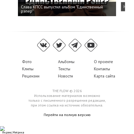
Слава КПСС выпустил альбом "Единственный
Напис
рэпер"
Фото
Альбомы
О проекте
Клипы
Тексты
Контакты
Рецензии
Новости
Карта сайта
THE FLOW © 2026
Использование материалов возможно
только с письменного разрешения редакции,
при этом ссылка на источник обязательна.
Перейти на полную версию