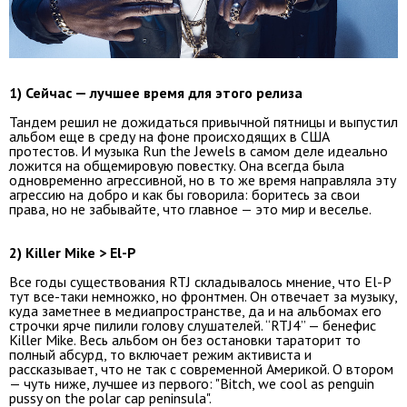
1) Сейчас — лучшее время для этого релиза
Тандем решил не дожидаться привычной пятницы и выпустил
альбом еще в среду на фоне происходящих в США
протестов. И музыка Run the Jewels в самом деле идеально
ложится на общемировую повестку. Она всегда была
одновременно агрессивной, но в то же время направляла эту
агрессию на добро и как бы говорила: боритесь за свои
права, но не забывайте, что главное — это мир и веселье.
2) Killer Mike > El-P
Все годы существования RTJ складывалось мнение, что El-P
тут все-таки немножко, но фронтмен. Он отвечает за музыку,
куда заметнее в медиапространстве, да и на альбомах его
строчки ярче пилили голову слушателей. “RTJ4” — бенефис
Killer Mike. Весь альбом он без остановки тараторит то
полный абсурд, то включает режим активиста и
рассказывает, что не так с современной Америкой. О втором
— чуть ниже, лучшее из первого: "Bitch, we cool as penguin
pussy on the polar cap peninsula".