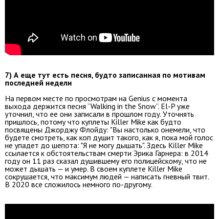
7) А еще тут есть песня, будто записанная по мотивам
последней недели
На первом месте по просмотрам на Genius с момента
выхода держится песня “Walking in the Snow”. El-P уже
уточнил, что ее они записали в прошлом году. Уточнять
пришлось, потому что куплеты Killer Mike как будто
посвящены Джорджу Флойду: "Вы настолько онемели, что
будете смотреть, как коп душит такого, как я, пока мой голос
не упадет до шепота: "Я не могу дышать". Здесь Killer Mike
ссылается к обстоятельствам смерти Эрика Гарнера: в 2014
году он 11 раз сказал душившему его полицейскому, что не
может дышать — и умер. В своем куплете Killer Mike
сокрушается, что максимум людей — написать гневный твит.
В 2020 все сложилось немного по-другому.