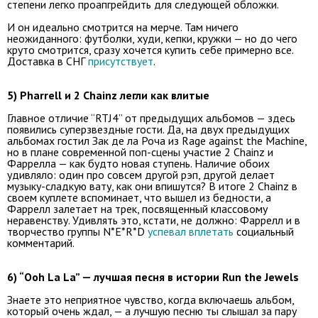
степени легко проапгрейдить для следующей обложки.
И он идеально смотрится на мерче. Там ничего
неожиданного: футболки, худи, кепки, кружки — но до чего
круто смотрится, сразу хочется купить себе примерно все.
Доставка в СНГ
присутствует
.
5) Pharrell и 2 Chainz легли как влитые
Главное отличие “RTJ4” от предыдущих альбомов — здесь
появились суперзвездные гости. Да, на двух предыдущих
альбомах гостил Зак де ла Роча из Rage against the Machine,
но в плане современной поп-сцены участие 2 Chainz и
Фаррелла — как будто новая ступень. Наличие обоих
удивляло: один про совсем другой рэп, другой делает
музыку-сладкую вату, как они впишутся? В итоге 2 Chainz в
своем куплете вспоминает, что вышел из бедности, а
Фаррелл залетает на трек, посвященный классовому
неравенству. Удивлять это, кстати, не должно: Фаррелл и в
творчество группы N*E*R*D
успевал вплетать
социальный
комментарий.
6) “Ooh La La” — лучшая песня в истории Run the Jewels
Знаете это неприятное чувство, когда включаешь альбом,
который очень ждал, — а лучшую песню ты слышал за пару