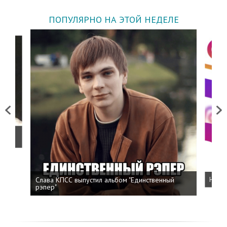
ПОПУЛЯРНО НА ЭТОЙ НЕДЕЛЕ
Previous
Next
о
Слава КПСС выпустил альбом "Единственный
Напис
рэпер"