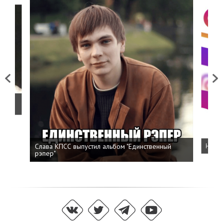
Previous
Next
о
Слава КПСС выпустил альбом "Единственный
Напис
рэпер"