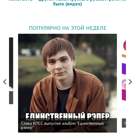
было (видео)
ПОПУЛЯРНО НА ЭТОЙ НЕДЕЛЕ
Previous
Next
о
Слава КПСС выпустил альбом "Единственный
Напис
рэпер"