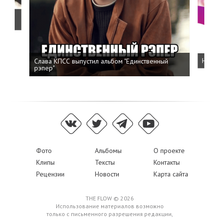
о
Слава КПСС выпустил альбом "Единственный
Напис
рэпер"
Фото
Альбомы
О проекте
Клипы
Тексты
Контакты
Рецензии
Новости
Карта сайта
THE FLOW © 2026
Использование материалов возможно
только с письменного разрешения редакции,