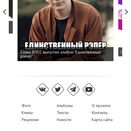
Previous
Next
о
Слава КПСС выпустил альбом "Единственный
Напис
рэпер"
Фото
Альбомы
О проекте
Клипы
Тексты
Контакты
Рецензии
Новости
Карта сайта