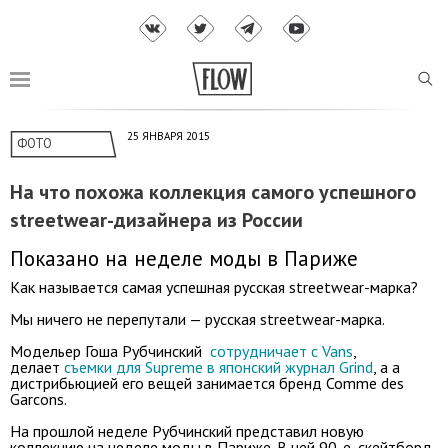
25 ЯНВАРЯ 2015
ФОТО
На что похожа коллекция самого успешного
streetwear-дизайнера из России
Показано на неделе моды в Париже
Как называется самая успешная русская streetwear-марка?
Мы ничего не перепутали — русская streetwear-марка.
Модельер Гоша Рубчинский
сотрудничает с Vans
,
делает
съемки для Supreme в японский журнал Grind
, а а
дистрибьюцией его вещей занимается бренд Comme des
Garcons.
На прошлой неделе Рубчинский представил новую
коллекцию на неделе моды в Париже. В ней 90-е, скейтборд