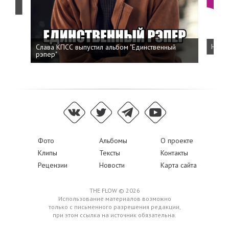
о
Слава КПСС выпустил альбом "Единственный
Напис
рэпер"
Фото
Альбомы
О проекте
Клипы
Тексты
Контакты
Рецензии
Новости
Карта сайта
THE FLOW © 2026
Использование материалов возможно
только с письменного разрешения редакции,
при этом ссылка на источник обязательна.