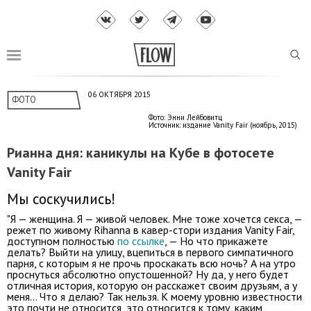
06 ОКТЯБРЯ 2015
ФОТО
Фото: Энни Лейбовитц
Источник: издание Vanity Fair (ноябрь, 2015)
Рианна дня: каникулы на Кубе в фотосете
Vanity Fair
Мы соскучились!
"Я — женщина. Я — живой человек. Мне тоже хочется секса, —
режет по живому Rihanna в кавер-стори издания Vanity Fair,
доступном полностью
по ссылке
, — Но что прикажете
делать? Выйти на улицу, вцепиться в первого симпатичного
парня, с которым я не прочь проскакать всю ночь? А на утро
проснуться абсолютно опустошенной? Ну да, у него будет
отличная история, которую он расскажет своим друзьям, а у
меня... Что я делаю? Так нельзя. К моему уровню известности
это почти не относится, это относится к тому, каким