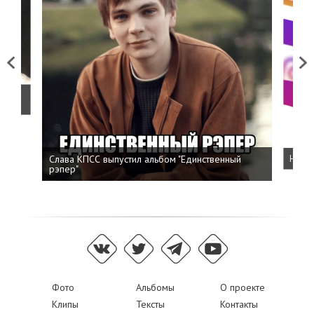
Previous
Next
о
Слава КПСС выпустил альбом "Единственный
Напис
рэпер"
Фото
Альбомы
О проекте
Клипы
Тексты
Контакты