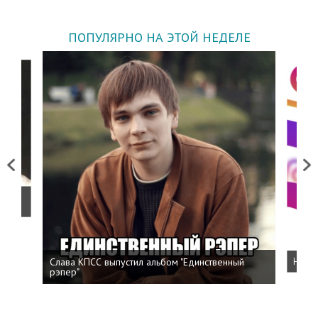
ПОПУЛЯРНО НА ЭТОЙ НЕДЕЛЕ
Previous
Next
о
Слава КПСС выпустил альбом "Единственный
Напис
рэпер"