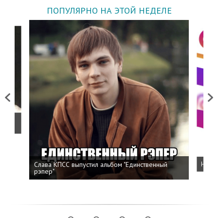
ПОПУЛЯРНО НА ЭТОЙ НЕДЕЛЕ
Previous
Next
о
Слава КПСС выпустил альбом "Единственный
Напис
рэпер"