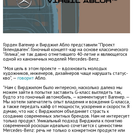
Горден Вагенер и Вирджил Абло представили "Проект
Гелендваген". Гоночный концепт-кар на основе классического
"Гелика", не так давно отметившего 40-летие и являющегося
одной из каноничных моделей Mercedes-Benz.
"Моя цель в этом проекте — вдохновить молодых
художников, инженеров, дизайнеров чаще нарушать статус-
кво", —
говорит
Абло.
"Нам с Вирджилом было интересно, насколько далеко мы
можем зайти в попытке заставить G-класс выглядеть так,
будто это гоночный автомобиль, — комментирует Вагенер. —
Мы хотели запечатлеть опыт владения и вождения G-класса,
а также передать кайф от мощности, ускорения и скорости. Я
думаю, что нас с Вирджилом объединяет страсть к
созданию современных элитных брендов. Нам не интересует
только продукт. Уникальный подход Вирджила к понятию
современной роскоши идеально сочетается с ценностями
Mercedes-Benz: речь не только о конкретном продукте или