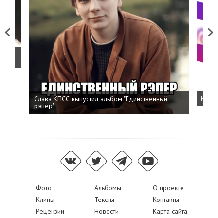
Previous
Next
о
Слава КПСС выпустил альбом "Единственный
Напис
рэпер"
Фото
Альбомы
О проекте
Клипы
Тексты
Контакты
Рецензии
Новости
Карта сайта