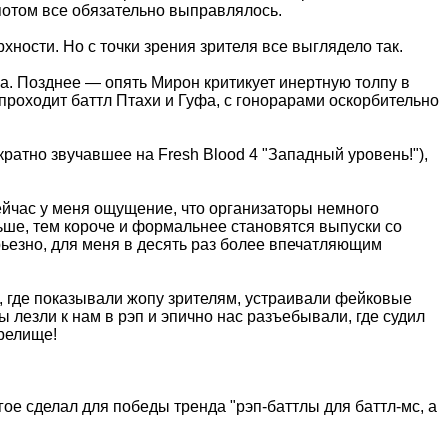
 потом все обязательно выправлялось.
рхности. Но с точки зрения зрителя все выглядело так.
ла. Позднее — опять Мирон критикует инертную толпу в
 проходит баттл Птахи и Гуфа, с гонорарами оскорбительно
кратно звучавшее на Fresh Blood 4 "Западный уровень!"),
ейчас у меня ощущение, что организаторы немного
льше, тем короче и формальнее становятся выпуски со
рьезно, для меня в десять раз более впечатляющим
а, где показывали жопу зрителям, устраивали фейковые
ы лезли к нам в рэп и эпично нас разъебывали, где судил
зрелище!
ое сделал для победы тренда "рэп-баттлы для баттл-мс, а