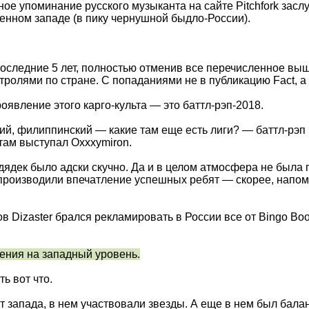
ное упоминание русского музыканта на сайте Pitchfork за
енном западе (в пику чернушной быдло-России).
оследние 5 лет, полностью отменив все перечисленное выш
тролями по стране. С попаданиями не в публикацию Fact, а 
оявление этого карго-культа — это баттл-рэп-2018.
кий, филиппинский — какие там еще есть лиги? — баттл-рэп
 там выступал Oxxxymiron.
ядек было адски скучно. Да и в целом атмосфера не была п
 производили впечатление успешных ребят — скорее, напом
ов Dizaster брался рекламировать в России все от Bingo Bo
нения на западный уровень.
ь вот что.
т запада, в нем участвовали звезды. А еще в нем был бала