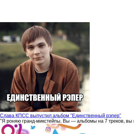
Слава КПСС выпустил альбом "Единственный рэпер"
"Я роняю гранд-микстейпы. Вы — альбомы на 7 треков, вы 