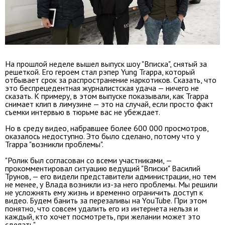
На прошлой неделе вышел выпуск шоу "Вписка", снятый за
решеткой. Его героем стал рэпер Yung Trappa, который
отбывает срок за распространение наркотиков. Сказать, что
это беспрецедентная журналистская удача — ничего не
сказать. К примеру, в этом выпуске показывали, как Trappa
снимает клип в лимузине — это на случай, если просто факт
съемки интервью в тюрьме вас не убеждает.
Но в среду видео, набравшее более 600 000 просмотров,
оказалось недоступно. Это было сделано, потому что у
Trappa "возникли проблемы".
"Ролик был согласован со всеми участниками, —
прокомментировал ситуацию ведущий "Вписки" Василий
Трунов, — его видели представители администрации, но тем
не менее, у Влада возникли из-за него проблемы. Мы решили
не усложнять ему жизнь и временно ограничить доступ к
видео. Будем банить за перезаливы на YouTube. При этом
понятно, что совсем удалить его из интернета нельзя и
каждый, кто хочет посмотреть, при желании может это
сделать".