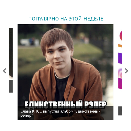
ПОПУЛЯРНО НА ЭТОЙ НЕДЕЛЕ
Previous
Next
о
Слава КПСС выпустил альбом "Единственный
Напис
рэпер"