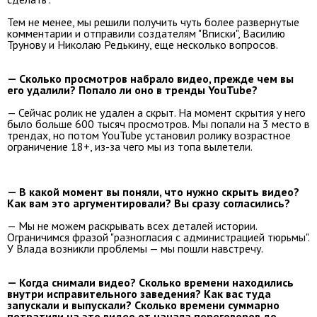
Тем не менее, мы решили получить чуть более развернутые
комментарии и отправили создателям "Вписки", Василию
Трунову и Николаю Редькину, еще несколько вопросов.
— Сколько просмотров набрало видео, прежде чем вы
его удалили? Попало ли оно в тренды YouTube?
— Сейчас ролик не удален а скрыт. На момент скрытия у него
было больше 600 тысяч просмотров. Мы попали на 3 место в
трендах, но потом YouTube установил ролику возрастное
ограничение 18+, из-за чего мы из топа вылетели.
— В какой момент вы поняли, что нужно скрыть видео?
Как вам это аргументировали? Вы сразу согласились?
— Мы не можем раскрывать всех деталей истории.
Ограничимся фразой "разногласия с администрацией тюрьмы".
У Влада возникли проблемы — мы пошли навстречу.
— Когда снимали видео? Сколько времени находились
внутри исправительного заведения? Как вас туда
запускали и выпускали? Сколько времени суммарно
потратили на это видео от начала переговоров до