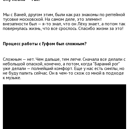
Мы с Ваней, другом этим, были как раз знакомы по реггейной
тусовке московской. На самом деле, это элемент
внезапности был — я-то знал, что он Лёху знает, а потом так
повернулась жизнь, что все срослось. Спасибо жизни за это!
Процесс работы с Гуфом был сложным?
Сложным — нет. Чем дальше, тем легче. Сначала все делали с
небольшой опаской, конечно, а потом, когда "Бараний рог"
уже делали — полнейший комфорт. Еще у нас есть синглы, но
не буду палить сейчас. Он в чем-то схож со мной в подходе
к музыке.