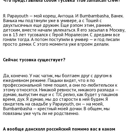
Я. Papayouth — мой кореш, Антоша. И Bumbambasha, Ванек.
Ванька мы подтянули уже в универе, а с Тошей с
двухтысячных еще дружим. Еще рэпом этим, ранним,
детским, вместе начали увлекаться. Я его засылал в Москву,
он в 13 лет тусовался с Герой Моралесом. С дредами все
гоняли тогда. А потом поступили в универ — и год писали
просто демки. С этого момента уже втроем делали.
Сейчас тусовка существует?
Да, конечно. У нас чатик, мы болтаем друг с другом в
ежедневном режиме. Пацыки видят, что я по
профессиональной теме пошел, а они по-любительски к
этому относятся. Никакой ревности, никакого разлада —
думаю, выпустим еще и с TJC релиз, как будет у пацанов
время, дух. Я думаю, мы до старости в ней будем. Я
свидетель на свадьбе у Papayouth, он — на моей,
Bumbambasha — крестный моей дочки. В общем, мы
повязаны уже чуть ли не родственно.
А вообще дансхолл российский помимо вас в каком