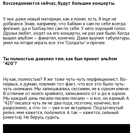
Воссоединяются сейчас, будут большие концерты.
У них даже новый материал, как я понял, есть. Я еще не
добрался. Знаю, например, что Бабкин и сам по себе всегда
фигачил, да и SunSay пел сам по себе. У него хороший голос.
Друзья любят, ходят на его концерты, не раз уже были. Когда
вышел альбом — фанател, конечно. Даже выучил табулатуры,
умел на гитаре играть все эти "Солдаты" и прочее.
Ты полностью доволен тем, как был принят альбом
"420"?
Ну как, полностью? Я же тоже чуть-чуть перфекционист. Во-
первых, я думаю, повлиял тот факт, что все это было чуть-
чуть скомкано. Мы записывались сессиями, не в одном ключе.
В отличие от моего крайнего, записанного от и до в одном.
Мы каждый день писали-писали-писали — и все, он единый. А
"420" писался чуть ли не два года, поэтому, конечно, все
разрознено, а что-то — уже и не актуально. Подзатянутый
релиз, мне кажется, получился. А так — кажется, сильный
(смеется). Не берусь судить.