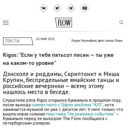
02 МАЯ 2015
ТЕКСТЫ
Руслан Муннибаев; фото: Алина Пязок
Rigos: "Если у тебя пятьсот песен — ты уже
на каком-то уровне"
Дэнсхолл и риддимы, Скриптонит и Миша
Крупин, беспредельные ямайские танцы и
российские вечеринки — всему этому
нашлось место в беседе.
Слушателю рэпа Rigos открылся буквально в прошлом году,
после выхода
совместного с Гуфом альбома "420"
, хотя
занимается музыкой он уже с десяток лет. У него только что
вышла новая сольная
пластинка "На реальных событиях"
—
буквально перед ее выходом The Flow пообщался с
петербургским рэпером.