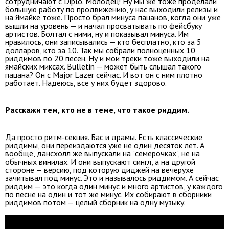
сотрудничают с Diplo. Молодец! Ну мы же тоже проделали
большую работу по продвижению, у нас выходили релизы и
на Ямайке тоже. Просто брал минуса пацанов, когда они уже
вышли на уровень — и начал просватывать по фейсбуку
артистов. Болтал с ними, ну и показывал минуса. Им
нравилось, они записывались — кто бесплатно, кто за 5
долларов, кто за 10. Так мы собрали полноценных 10
риддимов по 20 песен. Ну и мои треки тоже выходили на
ямайских миксах. Bulletin — может быть слышал такого
пацана? Он с Major Lazer сейчас. И вот он с ним плотно
работает. Надеюсь, все у них будет здорово.
Расскажи тем, кто не в теме, что такое риддим.
Да просто ритм-секция. Бас и драмы. Есть классические
риддимы, они переиздаются уже не один десяток лет. А
вообще, дансхолл же выпускали на "семерочках", не на
обычных винилах. И они выпускают сингл, а на другой
стороне — версию, под которую диджей на вечерухе
зачитывал под минус. Это и называлось риддимом. А сейчас
риддим — это когда один минус и много артистов, у каждого
по песне на один и тот же минус. Их собирают в сборники
риддимов потом — целый сборник на одну музыку.