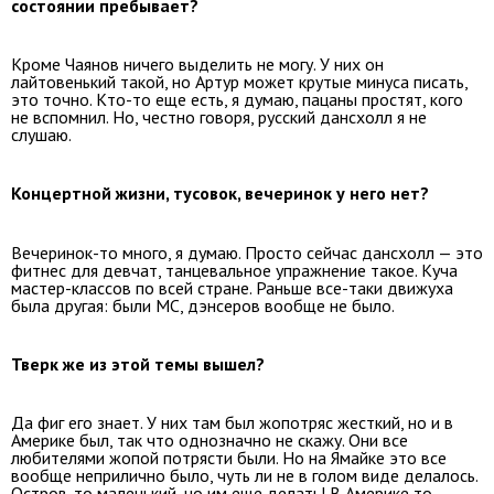
состоянии пребывает?
Кроме Чаянов ничего выделить не могу. У них он
лайтовенький такой, но Артур может крутые минуса писать,
это точно. Кто-то еще есть, я думаю, пацаны простят, кого
не вспомнил. Но, честно говоря, русский дансхолл я не
слушаю.
Концертной жизни, тусовок, вечеринок у него нет?
Вечеринок-то много, я думаю. Просто сейчас дансхолл — это
фитнес для девчат, танцевальное упражнение такое. Куча
мастер-классов по всей стране. Раньше все-таки движуха
была другая: были МС, дэнсеров вообще не было.
Тверк же из этой темы вышел?
Да фиг его знает. У них там был жопотряс жесткий, но и в
Америке был, так что однозначно не скажу. Они все
любителями жопой потрясти были. Но на Ямайке это все
вообще неприлично было, чуть ли не в голом виде делалось.
Остров-то маленький, чо им еще делать! В Америке то