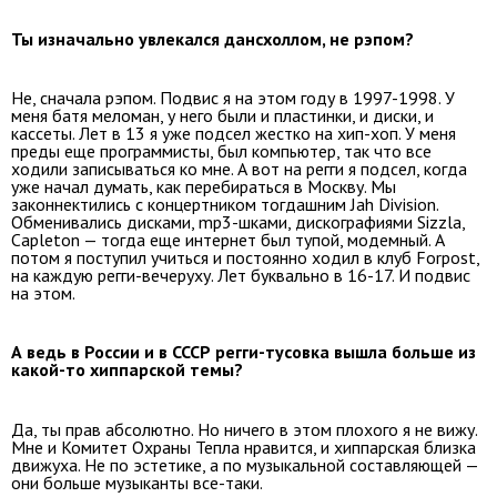
Ты изначально увлекался дансхоллом, не рэпом?
Не, сначала рэпом. Подвис я на этом году в 1997-1998. У
меня батя меломан, у него были и пластинки, и диски, и
кассеты. Лет в 13 я уже подсел жестко на хип-хоп. У меня
преды еще программисты, был компьютер, так что все
ходили записываться ко мне. А вот на регги я подсел, когда
уже начал думать, как перебираться в Москву. Мы
законнектились с концертником тогдашним Jah Division.
Обменивались дисками, mp3-шками, дискографиями Sizzla,
Capleton — тогда еще интернет был тупой, модемный. А
потом я поступил учиться и постоянно ходил в клуб Forpost,
на каждую регги-вечеруху. Лет буквально в 16-17. И подвис
на этом.
А ведь в России и в СССР регги-тусовка вышла больше из
какой-то хиппарской темы?
Да, ты прав абсолютно. Но ничего в этом плохого я не вижу.
Мне и Комитет Охраны Тепла нравится, и хиппарская близка
движуха. Не по эстетике, а по музыкальной составляющей —
они больше музыканты все-таки.