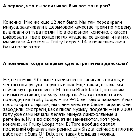
А первое, что ты записывал, был все-таки рэп?
Конечно! Мне же еще 12 лет было. Мы там передирали
минуса, закачивали в дерьмовом качестве треки по модему,
выдирали оттуда петли. Но в основном, конечно, с кассет
цифровал я: где в конце петля упущена, ее циклил, и на них
мы читали. А потом — Fruity Loops 3.14, и понеслись свои
биты после этого.
А помнишь, когда впервые сделал регги или дансхолл?
Не, не помню. Я больше тысячи песен записал за жизнь, и,
честно говоря, уже теряюсь в них. Еще такая деталь: мы
сейчас чуть разошлись с El Toro и Black Jacket, по нашим
личным мотивам, не хочу говорить. А в тот момент я их
подсадил на Fruity Loops — по 9-10 лет было пацанам. У них
просто брат старший, мы с ним вместе в баскет играли. Они
заходили, смотрели, как я писал музыку, подсели — и в 2000
году уже сами начали делать минуса дансхолльные и
реггейные. Ну и до сих пор этим занимаются, хотя уже,
конечно, не Fruity Loops там. El Toro вообще сделал
последний официальный ремикс для Sizzla, сейчас он плотно
работает с Suns Of Dub, это такая большая тусовка,