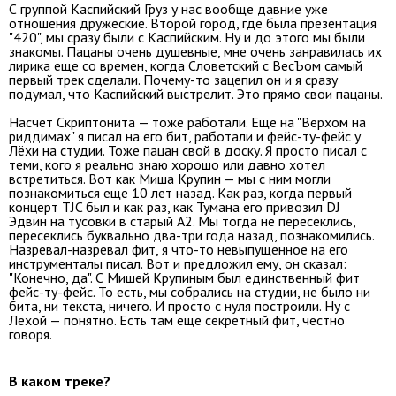
С группой Каспийский Груз у нас вообще давние уже
отношения дружеские. Второй город, где была презентация
"420", мы сразу были с Каспийским. Ну и до этого мы были
знакомы. Пацаны очень душевные, мне очень занравилась их
лирика еще со времен, когда Словетский с ВесЪом самый
первый трек сделали. Почему-то зацепил он и я сразу
подумал, что Каспийский выстрелит. Это прямо свои пацаны.
Насчет Скриптонита — тоже работали. Еще на "Верхом на
риддимах" я писал на его бит, работали и фейс-ту-фейс у
Лёхи на студии. Тоже пацан свой в доску. Я просто писал с
теми, кого я реально знаю хорошо или давно хотел
встретиться. Вот как Миша Крупин — мы с ним могли
познакомиться еще 10 лет назад. Как раз, когда первый
концерт TJC был и как раз, как Тумана его привозил DJ
Эдвин на тусовки в старый А2. Мы тогда не пересеклись,
пересеклись буквально два-три года назад, познакомились.
Назревал-назревал фит, я что-то невыпущенное на его
инструменталы писал. Вот и предложил ему, он сказал:
"Конечно, да". С Мишей Крупиным был единственный фит
фейс-ту-фейс. То есть, мы собрались на студии, не было ни
бита, ни текста, ничего. И просто с нуля построили. Ну с
Лёхой — понятно. Есть там еще секретный фит, честно
говоря.
В каком треке?