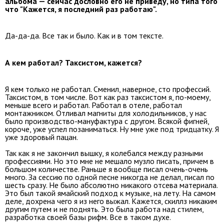
альбома — сейчас дословно его не приведу, но типа того
что "Кажется, я последний раз работаю".
Да-да-да. Все так и было. Как и в том тексте.
А кем работал? Таксистом, кажется?
Я кем только не работал. Сменил, наверное, сто профессий.
Таксистом, в том числе. Вот как раз таксистом я, по-моему,
меньше всего и работал. Работал в отеле, работал
монтажником. Отливал магниты для холодильников, у нас
было производство-мануфактура с другом. Всякой фигней,
короче, уже успел позаниматься. Ну мне уже под тридцатку. Я
уже здоровый пацан.
Так как я не закончил вышку, я колебался между разными
профессиями. Но это мне не мешало музло писать, причем в
большом количестве. Раньше я вообще писал очень-очень
много. За сессию по одной песне никогда не делал, писал по
шесть сразу. Не было абсолютно никакого отсева материала.
Это был такой ямайский подход к музыке, на лету. На самом
деле, дохрена чего я из него выжал. Кажется, скиллз никаким
другим путем и не поднять. Это была работа над стилем,
разработка своей базы рифм. Все в таком духе.