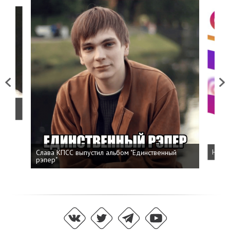
Previous
Next
о
Слава КПСС выпустил альбом "Единственный
Напис
рэпер"