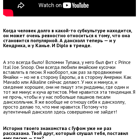
Когда человек долго в какой-то субкультуре находится,
он может очень ревностно относиться к тому, что она
становится популярной. А дансхолл теперь — и у
Кендрика, и у Канье. И Diplo в тренде.
А это всегда было! Вспомни Тупака, у него был фит с Prince
Ital Joe. Snoop. Они всегда любили ямайские кусочки
вставлять в песни. Я наоборот, как раз за продвижение
Ямайки — но не в сторону Европы, а в сторону Америки. Как
Mavado или Alkaline сейчас делают. У них и минуса, и
сведение хорошее, они не пишут эти риддимы, где один и
тот же минус и куча артистов. Мне нравится эта тенденция. Я
не прочь, чтобы и у нас побольше пацанов писали
дансхолльчик. Я же вообще не отношу себя к дансхоллу,
просто делаю то, что мне нравится. Потому что
аутентичный дансхолл здесь совершенно не зайдет!
История твоего знакомства с Гуфом уже не раз
рассказана. Твой друг, который слушал тебя, поставил
ему песню — так?