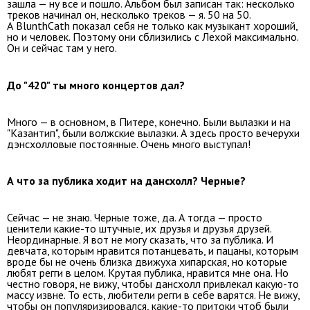
зашла — ну все и пошло. Альбом был записан так: несколько
треков начинал он, несколько треков — я. 50 на 50.
А BlunthCath показал себя не только как музыкант хороший,
но и человек. Поэтому они сблизились с Лехой максимально.
Он и сейчас там у него.
До "420" ты много концертов дал?
Много — в основном, в Питере, конечно. Были вылазки и на
"Казантип", были волжские вылазки. А здесь просто вечерухи
дэнсхолловые постоянные. Очень много выступал!
А что за публика ходит на дансхолл? Черные?
Сейчас — не знаю. Черные тоже, да. А тогда — просто
ценители какие-то штучные, их друзья и друзья друзей.
Неординарные. Я вот не могу сказать, что за публика. И
девчата, которым нравится потанцевать, и пацаны, которым
вроде бы не очень близка движуха хипарская, но которые
любят регги в целом. Крутая публика, нравится мне она. Но
честно говоря, не вижу, чтобы дансхолл привлекал какую-то
массу извне. То есть, любители регги в себе варятся. Не вижу,
чтобы он популяризировался, какие-то притоки чтоб были