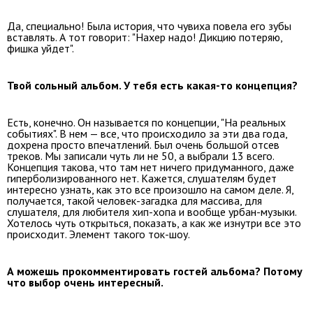
Да, специально! Была история, что чувиха повела его зубы
вставлять. А тот говорит: "Нахер надо! Дикцию потеряю,
фишка уйдет".
Твой сольный альбом. У тебя есть какая-то концепция?
Есть, конечно. Он называется по концепции, "На реальных
событиях". В нем — все, что происходило за эти два года,
дохрена просто впечатлений. Был очень большой отсев
треков. Мы записали чуть ли не 50, а выбрали 13 всего.
Концепция такова, что там нет ничего придуманного, даже
гиперболизированного нет. Кажется, слушателям будет
интересно узнать, как это все произошло на самом деле. Я,
получается, такой человек-загадка для массива, для
слушателя, для любителя хип-хопа и вообще урбан-музыки.
Хотелось чуть открыться, показать, а как же изнутри все это
происходит. Элемент такого ток-шоу.
А можешь прокомментировать гостей альбома? Потому
что выбор очень интересный.