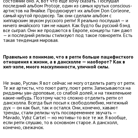
состоянии оно. А, вот что еще хочу сказать. Послушал
последний альбом Protoje, один из самых крутых conscious-
артистов на Ямайке. Продюсирует их альбом Don Corleone,
самый крутой продюсер. Так они сделали альбом с
хиппарcким звуком русского регги! Я реально послушал — и
ничего ямайского там не нашел. Как будто бы русский бэнд
все сыграл. Они же продаются в Европе, концерты там дают
— и последний релизы стилизуют под такое говнорегги. Есть
такая тенденция мировая.
Правильно я понимаю, что в регги больше пацифисткого
отношения к жизни, а в дансхолле — наоборот? Как в
хип-хопе, много маскулинности, уличной силы.
Не знаю, Руслан. Я вот сейчас не могу отделить раггу от регги.
Те же артисты, что поют раггу, поют регги. Записываются на
риддимы уан-дроповые, со слабой долей, и на тяжеленькие
какие-нибудь. Поэтому часто сложно отделить регги от
дансхолла. Всегда был посыл к свободолюбию, мятежный
дух — он как был, так и остался. Они, конечно, хавают
тренды, стали релизы чуть посовременнее звучать —
Mavado, Vybz Cartel — но мотивы-то все те же. Я вообще,
если регги слушаю, то в основном старое. А дансхолл,
конечно, свежачок.