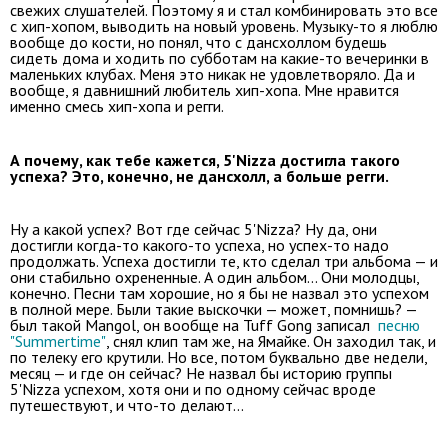
свежих слушателей. Поэтому я и стал комбинировать это все
с хип-хопом, выводить на новый уровень. Музыку-то я люблю
вообще до кости, но понял, что с дансхоллом будешь
сидеть дома и ходить по субботам на какие-то вечеринки в
маленьких клубах. Меня это никак не удовлетворяло. Да и
вообще, я давнишний любитель хип-хопа. Мне нравится
именно смесь хип-хопа и регги.
А почему, как тебе кажется, 5'Nizza достигла такого
успеха? Это, конечно, не дансхолл, а больше регги.
Ну а какой успех? Вот где сейчас 5'Nizza? Ну да, они
достигли когда-то какого-то успеха, но успех-то надо
продолжать. Успеха достигли те, кто сделал три альбома — и
они стабильно охрененные. А один альбом... Они молодцы,
конечно. Песни там хорошие, но я бы не назвал это успехом
в полной мере. Были такие выскочки — может, помнишь? —
был такой Mangol, он вообще на Tuff Gong записал
песню
"Summertime"
, снял клип там же, на Ямайке. Он заходил так, и
по телеку его крутили. Но все, потом буквально две недели,
месяц — и где он сейчас? Не назвал бы историю группы
5'Nizza успехом, хотя они и по одному сейчас вроде
путешествуют, и что-то делают...