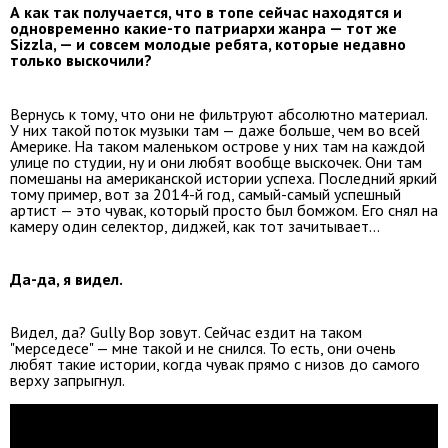
А как так получается, что в топе сейчас находятся и
одновременно какие-то патриархи жанра — тот же
Sizzla, — и совсем молодые ребята, которые недавно
только выскочили?
Вернусь к тому, что они не фильтруют абсолютно материал.
У них такой поток музыки там — даже больше, чем во всей
Америке. На таком маленьком острове у них там на каждой
улице по студии, ну и они любят вообще выскочек. Они там
помешаны на американской истории успеха. Последний яркий
тому пример, вот за 2014-й год, самый-самый успешный
артист — это чувак, который просто был бомжом. Его снял на
камеру один селектор, диджей, как тот зачитывает...
Да-да, я видел.
Видел, да? Gully Bop зовут. Сейчас ездит на таком
"мерседесе" — мне такой и не снился. То есть, они очень
любят такие истории, когда чувак прямо с низов до самого
верху запрыгнул.