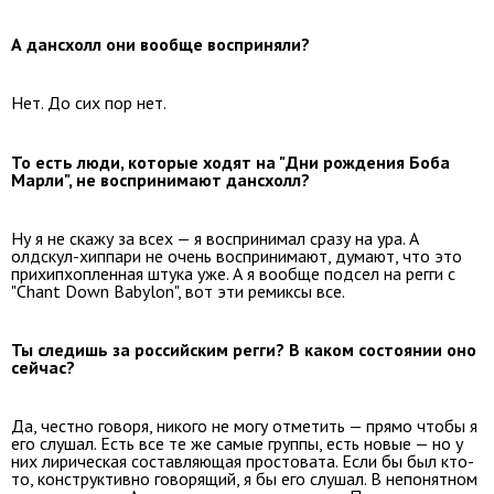
А дансхолл они вообще восприняли?
Нет. До сих пор нет.
То есть люди, которые ходят на "Дни рождения Боба
Марли", не воспринимают дансхолл?
Ну я не скажу за всех — я воспринимал сразу на ура. А
олдскул-хиппари не очень воспринимают, думают, что это
прихипхопленная штука уже. А я вообще подсел на регги с
"Chant Down Babylon", вот эти ремиксы все.
Ты следишь за российским регги? В каком состоянии оно
сейчас?
Да, честно говоря, никого не могу отметить — прямо чтобы я
его слушал. Есть все те же самые группы, есть новые — но у
них лирическая составляющая простовата. Если бы был кто-
то, конструктивно говорящий, я бы его слушал. В непонятном