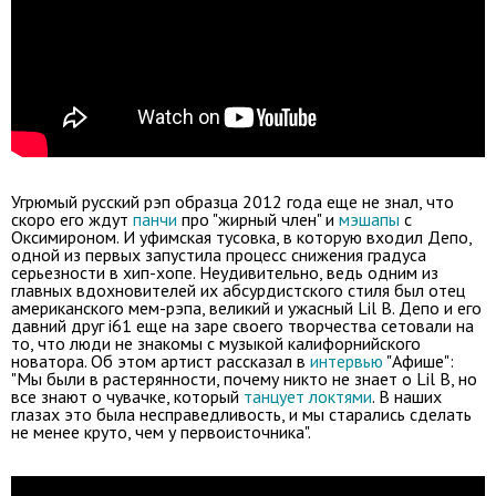
Угрюмый русский рэп образца 2012 года еще не знал, что
скоро его ждут
панчи
про "жирный член" и
мэшапы
с
Оксимироном. И уфимская тусовка, в которую входил Депо,
одной из первых запустила процесс снижения градуса
серьезности в хип-хопе. Неудивительно, ведь одним из
главных вдохновителей их абсурдистского стиля был отец
американского мем-рэпа, великий и ужасный Lil B. Депо и его
давний друг i61 еще на заре своего творчества сетовали на
то, что люди не знакомы с музыкой калифорнийского
новатора. Об этом артист рассказал в
интервью
"Афише":
"Мы были в растерянности, почему никто не знает о Lil B, но
все знают о чувачке, который
танцует локтями
. В наших
глазах это была несправедливость, и мы старались сделать
не менее круто, чем у первоисточника".