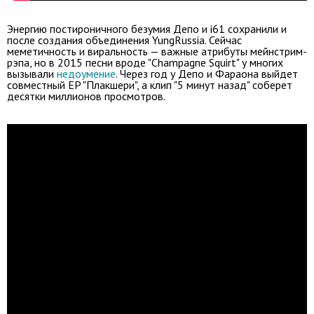
Энергию постироничного безумия Депо и i61 сохранили и
после создания объединения YungRussia. Сейчас
меметичность и виральность — важные атрибуты мейнстрим-
рэпа, но в 2015 песни вроде "Champagne Squirt" у многих
вызывали
недоумение
. Через год у Депо и Фараона выйдет
совместный EP "Плакшери", а клип "5 минут назад" соберет
десятки миллионов просмотров.