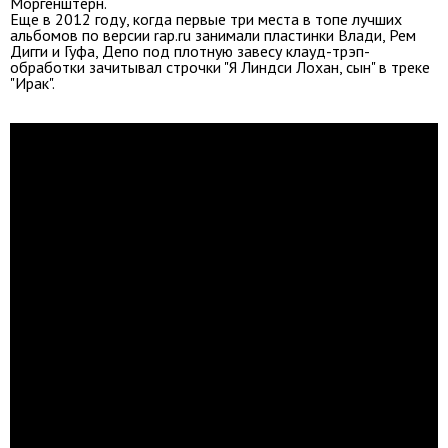
Моргенштерн.
Еще в 2012 году, когда первые три места в топе лучших
альбомов по версии rap.ru занимали пластинки Влади, Рем
Дигги и Гуфа, Депо под плотную завесу клауд-трэп-
обработки зачитывал строчки "Я Линдси Лохан, сын" в треке
"Ирак".