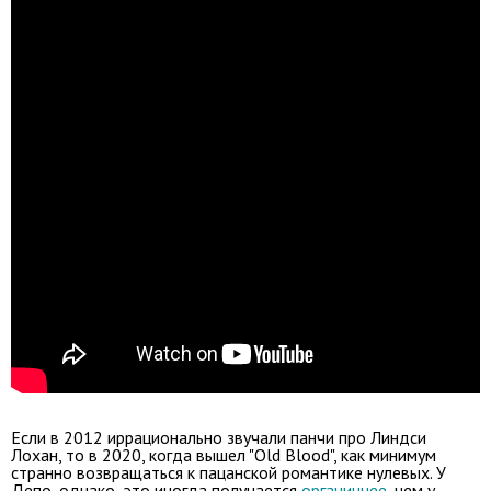
Если в 2012 иррационально звучали панчи про Линдси
Лохан, то в 2020, когда вышел "Old Blood", как минимум
странно возвращаться к пацанской романтике нулевых. У
Депо, однако, это иногда получается
органичнее
, чем у