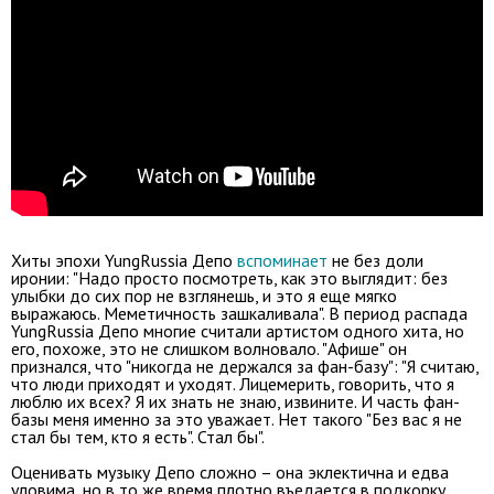
Хиты эпохи YungRussia Депо
вспоминает
не без доли
иронии: "Надо просто посмотреть, как это выглядит: без
улыбки до сих пор не взглянешь, и это я еще мягко
выражаюсь. Меметичность зашкаливала". В период распада
YungRussia Депо многие считали артистом одного хита, но
его, похоже, это не слишком волновало. "Афише" он
признался, что "никогда не держался за фан-базу": "Я считаю,
что люди приходят и уходят. Лицемерить, говорить, что я
люблю их всех? Я их знать не знаю, извините. И часть фан-
базы меня именно за это уважает. Нет такого "Без вас я не
стал бы тем, кто я есть". Стал бы".
Оценивать музыку Депо сложно – она эклектична и едва
уловима, но в то же время плотно въедается в подкорку.