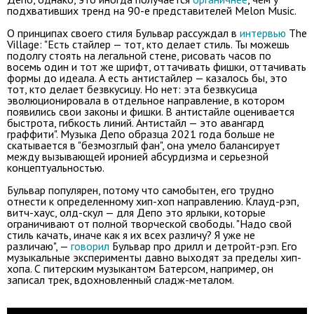
подхвативших тренд на 90-е представителей Melon Music.
О принципах своего стиля Бульвар рассуждал в
интервью
The
Village: "Есть стайлер — тот, кто делает стиль. Ты можешь
подолгу стоять на легальной стене, рисовать часов по
восемь один и тот же шрифт, оттачивать фишки, оттачивать
формы до идеала. А есть антистайлер — казалось бы, это
тот, кто делает безвкусицу. Но нет: эта безвкусица
эволюционировала в отдельное направление, в котором
появились свои законы и фишки. В антистайле оценивается
быстрота, гибкость линий. Антистайл — это авангард
граффити". Музыка Депо образца 2021 года больше не
скатывается в "безмозглый фан", она умело балансирует
между вызывающей иронией абсурдизма и серьезной
концептуальностью.
Бульвар популярен, потому что самобытен, его трудно
отнести к определенному хип-хоп направлению. Клауд-рэп,
витч-хаус, олд-скул — для Депо это ярлыки, которые
ограничивают от полной творческой свободы. "Надо свой
стиль качать, иначе как я их всех различу? Я уже не
различаю", —
говорил
Бульвар про дрилл и детройт-рэп. Его
музыкальные эксперименты давно выходят за пределы хип-
хопа. С питерским музыкантом Батерсом, например, он
записал трек, вдохновленный сладж-металом.