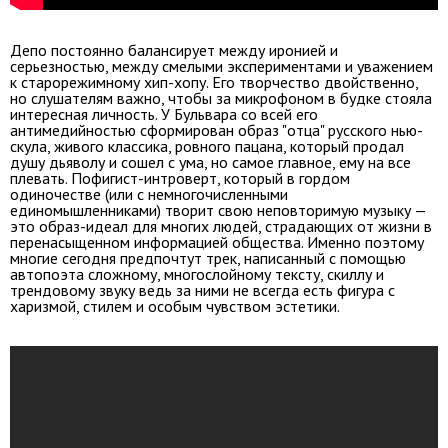
Депо постоянно балансирует между иронией и
серьезностью, между смелыми экспериментами и уважением
к старорежимному хип-хопу. Его творчество двойственно,
но слушателям важно, чтобы за микрофоном в будке стояла
интересная личность. У Бульвара со всей его
антимедийностью сформирован образ "отца" русского нью-
скула, живого классика, ровного пацана, который продал
душу дьяволу и сошел с ума, но самое главное, ему на все
плевать. Пофигист-интроверт, который в гордом
одиночестве (или с немногочисленными
единомышленниками) творит свою неповторимую музыку —
это образ-идеал для многих людей, страдающих от жизни в
перенасыщенном информацией общества. Именно поэтому
многие сегодня предпочтут трек, написанный с помощью
автопоэта сложному, многослойному тексту, скиллу и
трендовому звуку ведь за ними не всегда есть фигура с
харизмой, стилем и особым чувством эстетики.