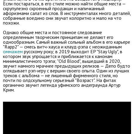
Если постараться, в его стиле можно найти общие места —
скрупулезно скроенный продакшн и напичканный
афоризмами салат из слов. В инструменталах много деталей,
собранные воедино они звучат колоритно и мало на что
похожи.
Однако общие места и постоянное следование
определенным творческим принципам не делают его
однообразным. Самый важный сольный альбом в его карьере
"Rapp2" — смесь витч-хауса и клауд-рэпа с неожиданным
оммажем
русскому року; в 2019 выходит EP "Stay Ugly", в
котором звук упрощается и приближается к канонам
минималистичного трэпа; "Old Blood", вышедший в 2020,
звучит намного мрачнее предыдущих релизов — Депо будто
оглядывает рэп-игру с вершин своего опыта. Один из лучших
треков с альбома — не лишенный фирменного стиля, но
почти по олдскульному серьезный "Возраст". На фитах
органично звучит легенда уфимского андеграунда Артур
Крим.