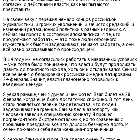
согласны с действиями власти, как нам пытаются
представить.
На своем веку я пережил немало концов российской
журналистики: и громких увольнений, и зачисток редакций, и
изменений редакционной политики в разных изданиях. А
сейчас мы просто в состоянии апокалипсиса. И те, кто
продолжают работать, — это тоже люди огромного
мужества. Их бьют и задерживают, мешают работать, а они
всё равно рассказывают о происходящем.
В 14 году мы не согласились работать в навязанных условиях
— уже тогда было понимание, что власти будут продолжать
давить до понятного исхода, хоть он и откладывался. Сейчас
все решения о блокировках российских медиа датированы
24 февраля. Значит, власти планомерно готовились к
введению цензуры.
Я уехал раньше, чем я думал и чем хотел. Взял билет на 28
февраля, когда еще было достаточно спокойно. В тот день
стали появляться первые свидетельства, что людей
задерживают на границе. Сам видел в аэропорту, как
человека завели в специальную комнату. Я прошел
погранконтроль быстрее остальных, но по сравнению с
прошлыми поездками всё это длилось безмерно долго. И
очень по-хамски себя вела женщина-пограничница.
Я держал близких в курсе. Все сделал очень быстро —