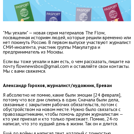
"Мы уехали" — новая серия материалов The Flow,
посвященная историям людей, которые решили временно или
нет покинуть Россию. В первом выпуске участвуют журналист
СМИ-иноагента, участник группы Макулатура и
предприниматель из Москвы.
Если вы тоже уехали и вам есть, о чем рассказать, пишите на
почту flownewsbox@gmail.com и оставляйте свои контакты.
Мы с вами свяжемся.
Александр Горохов, журналист/художник, Ереван
Я абсолютно не помню, какие были эмоции [24 февраля],
потому что все дни слились в один. Сначала были дела,
связанные с закрытием рабочих обязательств, потом с
обустройством на новом месте. Нужно было связаться с
правозащитниками, чтобы помочь другим журналистам —
кто уже приехал и кто только приезжает. Помню, 24-го
написал, что это худший день в жизни. Так он и длится.
Ещё до войны я написал твит, который с точностью