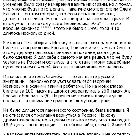
у меня не было сразу намерения валить из страны, но я понял,
что многие будут это делать. Накануне смотрел стрим Олега
Кашина — он там говорил, что если есть шанс уехать,
делайте это сейчас. Но он так говорит на каждом стриме. И
я подумал, что походу надо. Блокировка “Эхо” — это же
вообще какой-то ******, этого не было с 1991 года и то
длилось несколько дней.
Я ехал из Петербурга в Москву в сапсане, лихорадочно искал
билеты в направлении Еревана, Тбилиси или Стамбул. Смысл
этому дерьму пришлось придавать позднее, когда дело
было сделано. Я для себя с самого начала решил, что не буду
уезжать из России и останусь, а это станет моим свадебным
путешествием с женой. Хотя мы планировали его на июнь.
Изначально хотел в Стамбул — это же центр русской
эмиграции. Прикольно почувствовать себя Георгием
Ивановым и всякими такими ребятами. Но на моих глазах
билеты за 100 тысяч на двоих превратились в 250 тысяч. А в
Ереван обошлись в 90. На решение, поиск и покупку ушли
полчаса — а понимание пришло в следующие сутки.
Не было длящегося панического состояния, была вспышка. Я
не отказался от желания вернуться в Россию. Не хочу
драматизировать, но в целом готов ко всему, что там будет.
18-й день “спецоперации” — это больший ад, чем 2-й или 3-й.
У нас концерты Макулатуры почти весь апрель и не хотелось