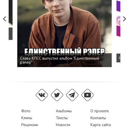
Previous
Next
о
Слава КПСС выпустил альбом "Единственный
Напис
рэпер"
Фото
Альбомы
О проекте
Клипы
Тексты
Контакты
Рецензии
Новости
Карта сайта