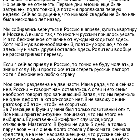
Но решили не отменять. Первые дни эмоции еще были
заглушены подготовкой, а потом я проплакала первую
неделю. Сейчас ощущение, что никакой свадьбы не было или
была несколько лет назад.
Мы собирались вернуться в Россию в апреле, купить квартиру
в Москве. А вышло так, что многим русским пришлось уехать.
И это бесконечное отчаяние от нужды находиться здесь.
Хотя мой муж военнообязанный, поэтому хорошо, что он
здесь. Ну и часть друзей осталась здесь. Родители вообще
не рассматривают переезд.
Если я сейчас приеду в Россию, то точно не буду молчать, а
значит сяду. Ну и просто хочется стереть русский паспорт,
хотя я бесконечно люблю страну.
Моя семья разделена на две части. Мама рада, что я сейчас
не в России — говорит нам оставаться. А отец и его семья
наоборот говорят про загнивающий Запад, что мы пережили
не один дефолт, а <стоп-слово> нет. Я не завожу с ними
разговор об этом, чтобы не ссориться.
За 7 месяцев в Грузии у меня был только позитивный опыт.
Все наши приятели-грузины понимают, что мы этого не
выбирали. Единственный конфликт случился, когда
отключили Mastercard. В Грузии не дали 3 дней, а только
пару часов — и я очень долго стояла у банкомата, снимала
средства, а на меня наорала женщина, что русские сейчас
украдут все деньги. Ну и сейчас цены стали выше, а выбор