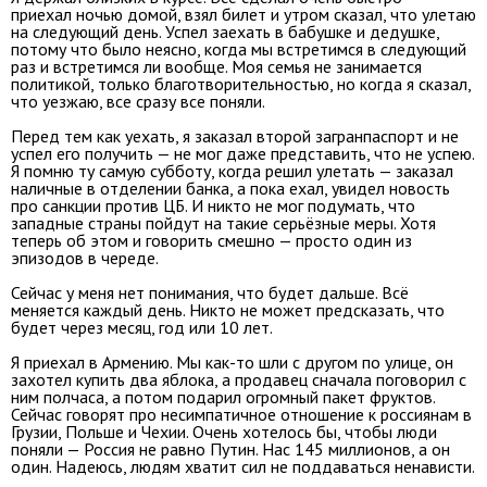
приехал ночью домой, взял билет и утром сказал, что улетаю
на следующий день. Успел заехать в бабушке и дедушке,
потому что было неясно, когда мы встретимся в следующий
раз и встретимся ли вообще. Моя семья не занимается
политикой, только благотворительностью, но когда я сказал,
что уезжаю, все сразу все поняли.
Перед тем как уехать, я заказал второй загранпаспорт и не
успел его получить — не мог даже представить, что не успею.
Я помню ту самую субботу, когда решил улетать — заказал
наличные в отделении банка, а пока ехал, увидел новость
про санкции против ЦБ. И никто не мог подумать, что
западные страны пойдут на такие серьёзные меры. Хотя
теперь об этом и говорить смешно — просто один из
эпизодов в череде.
Сейчас у меня нет понимания, что будет дальше. Всё
меняется каждый день. Никто не может предсказать, что
будет через месяц, год или 10 лет.
Я приехал в Армению. Мы как-то шли с другом по улице, он
захотел купить два яблока, а продавец сначала поговорил с
ним полчаса, а потом подарил огромный пакет фруктов.
Сейчас говорят про несимпатичное отношение к россиянам в
Грузии, Польше и Чехии. Очень хотелось бы, чтобы люди
поняли — Россия не равно Путин. Нас 145 миллионов, а он
один. Надеюсь, людям хватит сил не поддаваться ненависти.