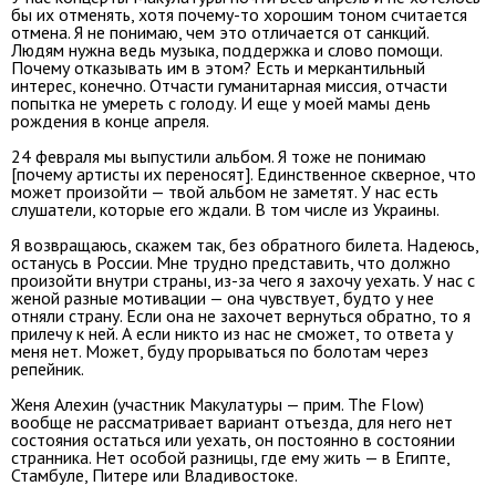
бы их отменять, хотя почему-то хорошим тоном считается
отмена. Я не понимаю, чем это отличается от санкций.
Людям нужна ведь музыка, поддержка и слово помощи.
Почему отказывать им в этом? Есть и меркантильный
интерес, конечно. Отчасти гуманитарная миссия, отчасти
попытка не умереть с голоду. И еще у моей мамы день
рождения в конце апреля.
24 февраля мы выпустили альбом. Я тоже не понимаю
[почему артисты их переносят]. Единственное скверное, что
может произойти — твой альбом не заметят. У нас есть
слушатели, которые его ждали. В том числе из Украины.
Я возвращаюсь, скажем так, без обратного билета. Надеюсь,
останусь в России. Мне трудно представить, что должно
произойти внутри страны, из-за чего я захочу уехать. У нас с
женой разные мотивации — она чувствует, будто у нее
отняли страну. Если она не захочет вернуться обратно, то я
прилечу к ней. А если никто из нас не сможет, то ответа у
меня нет. Может, буду прорываться по болотам через
репейник.
Женя Алехин (участник Макулатуры — прим. The Flow)
вообще не рассматривает вариант отъезда, для него нет
состояния остаться или уехать, он постоянно в состоянии
странника. Нет особой разницы, где ему жить — в Египте,
Стамбуле, Питере или Владивостоке.