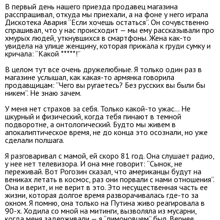
В первый день нашего приезда продавец магазина
расспрашивал, откуда мы приехали, а на фоне у него играла
Дискотека Авария “Если хочешь остаться”. Он сочувственно
спрашивал, что у нас происходит — мы ему рассказывали про
хмурых людей, уткнувшихся в смартфоны. Жена как-то
увидела на улице женщину, которая прижала к груди сумку и
кричала: “Какой *****!”
В целом тут все очень дружелюбные. Я только один раз в
магазине услышал, как какая-то армянка говорила
продавщицам: “Чего вы ругаетесь? Без русских вы были бы
никем”. Не знаю зачем.
У меня нет страхов за себя. Только какой-то ужас… Не
шкурный и физический, когда тебя пинают в темной
подворотне, а онтологический. Будто мы живем в
апокалиптическое время, не до конца это осознали, но уже
сделали полшага.
Я разговаривал с мамой, ей скоро 81 год. Она слушает радио,
у нее нет телевизора. И она мне говорит: “Сынок, не
переживай. Вот Рогозин сказал, что американцы будут на
вениках летать в космос, раз они порвали с нами отношения”.
Она и верит, и не верит в это. Это несущественная часть ее
жизни, которая долгое время разворачивалась где-то за
окном. Я помню, она только на Путина живо реагировала в
90-х. Ходила со мной на митинги, вызволяла из мусарни,
когда меня задерживали — я “лимоновцем” был. Вернее,