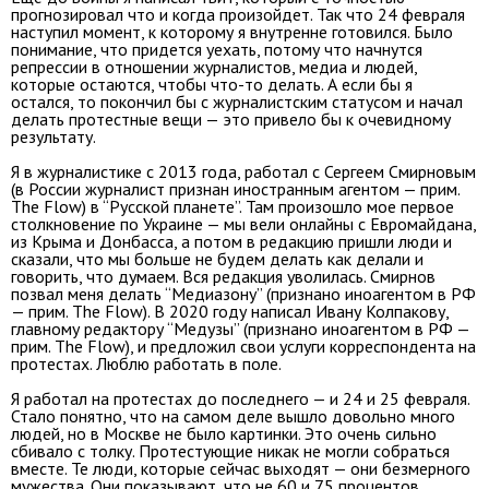
прогнозировал что и когда произойдет. Так что 24 февраля
наступил момент, к которому я внутренне готовился. Было
понимание, что придется уехать, потому что начнутся
репрессии в отношении журналистов, медиа и людей,
которые остаются, чтобы что-то делать. А если бы я
остался, то покончил бы с журналистским статусом и начал
делать протестные вещи — это привело бы к очевидному
результату.
Я в журналистике с 2013 года, работал с Сергеем Смирновым
(в России журналист признан иностранным агентом — прим.
The Flow) в “Русской планете”. Там произошло мое первое
столкновение по Украине — мы вели онлайны с Евромайдана,
из Крыма и Донбасса, а потом в редакцию пришли люди и
сказали, что мы больше не будем делать как делали и
говорить, что думаем. Вся редакция уволилась. Смирнов
позвал меня делать “Медиазону” (признано иноагентом в РФ
— прим. The Flow). В 2020 году написал Ивану Колпакову,
главному редактору “Медузы” (признано иноагентом в РФ —
прим. The Flow), и предложил свои услуги корреспондента на
протестах. Люблю работать в поле.
Я работал на протестах до последнего — и 24 и 25 февраля.
Стало понятно, что на самом деле вышло довольно много
людей, но в Москве не было картинки. Это очень сильно
сбивало с толку. Протестующие никак не могли собраться
вместе. Те люди, которые сейчас выходят — они безмерного
мужества. Они показывают, что не 60 и 75 процентов