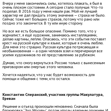
Вчера у меня закончились силы, хотелось плакать, я был в
очень плохом состоянии. А сегодня стало получше. Что-то
поделал. В 2016 году у меня нашли рак. Мой не лучший
характер не дал придать этому значения — страха не было.
Сейчас тоже нет больших страхов, потому что рано или
поздно это закончится. В ту или иную сторону.
Но все же есть большое опасение. Помимо того, что у
журналист, я ещё художник, занимаюсь инсталляциями,
делаю картины, леплю. Опасаюсь, что эти события поставят
крест на русской культуре и языке, которые я очень люблю.
Для меня это страшно. Русская культура потрясающая и
необыкновенная — а один человек взял и перечеркнул все
усилия художников по её представлению за рубежом.
Думаю, что смогу вернуться в Россию только с вынесенным
приговором или смертью этого человека.
Хочется надеяться, что у нас будет возможность для
помощи и общения с теми, кто остался.
Константин Сперанский, участник группы Макулатура,
Ереван
Решение и отъезд произошли мгновенно. Сначала была
блокировка “Эхо Москвы”, потом угрозы ядерным оружием. И