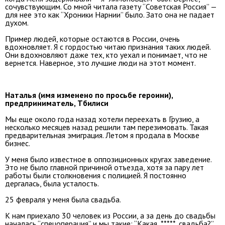
сочувствующим. Со мной читала газету “Советская Россия” —
для нее это как “Хроники Нарнии” было. Зато она не падает
духом.
Пример людей, которые остаются в России, очень
вдохновляет. Я с гордостью читаю признания таких людей.
Они вдохновляют даже тех, кто уехал и понимает, что не
вернется. Наверное, это лучшие люди на этот момент.
Наталья (имя изменено по просьбе героини),
предприниматель, Тбилиси
Мы еще около года назад хотели переехать в Грузию, а
несколько месяцев назад решили там перезимовать. Такая
предварительная эмиграция. Летом я продала в Москве
бизнес.
У меня было известное в оппозиционных кругах заведение.
Это не было главной причиной отъезда, хотя за пару лет
работы были столкновения с полицией. Я постоянно
дергалась, была усталость.
25 февраля у меня была свадьба.
К нам приехало 30 человек из России, а за день до свадьбы
началась “спецоперация” и мы такие: “Какая, *****, свадьба?”