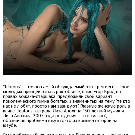
“Jealous” — точно самый обсуждаемый рэп-трек весны. Трое
молодых принцев рэпа в рок-обвесе, плюс Егор Крид на
правах вожака-старшака, предложили свой вариант
поколенческого гимна богатых и знаменитых на тему "те кто
нас не любят, просто нам завидуют". Главную женскую роль в
клипе “Jealous” сыграла Лиза Анохина. "30-летний мужик и
Лиза Анохина 2007 года рождения — это сильно", —
обозначил проблематику кто-то из комментаторов на
ютубе.
Вы не обязаны были это знать, но Лиза Анохина — когда-то