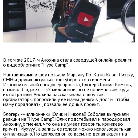
В том же 2017-м Анохина стала соведущей онлайн-реалити
о видеоблоггинге “Hype Camp”.
Наставниками в шоу позвали Марьяну Ро, Катю Клэп, Лиззку,
CMH и других актуальных ютуберов того времени.
Исполнительный продюсер проекта, блогер Даниил Комков,
называл бюджет — 55 миллионов, но не понимал сам, куда
их потратили. Анохина рассказывала о шоу так:
организаторы попросили у ее мамы деньги в долг и “чтобы
маму порадовать”, позвали ее дочь в проект.
Блогеры-миллионники Юлик и Николай Соболев выпускали
реакции на “Hype Camp”. Юлик подстебывал и пародировал
Анохину, отмечал, что она не умеет говорить, кринжево
кричит “Йухууу”, а запись ее голоса можно использовать как
сигнализацию. Но цеплялся он ко всем, не делая акцент на