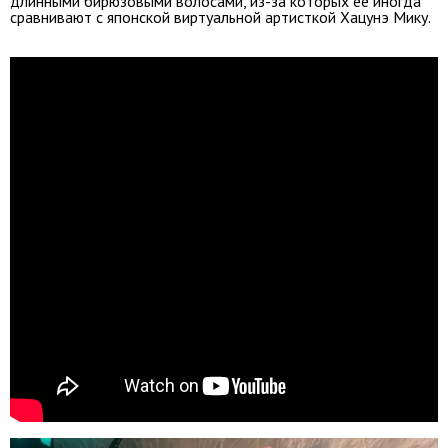
длинными бирюзовыми волосами, из-за которых ее иногда
сравнивают с японской виртуальной артисткой Хацунэ Мику.