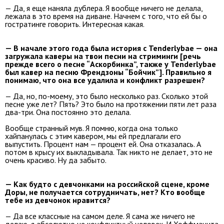
— Да, я еще наняла дублера. Я вообще ничего не делала,
лежала в это время на диване. Начнем с того, что ей бы о
гостратинге говорить. Интересная какая.
— В начале этого года была история с Tenderlybae — она
загружала каверы на твои песни на стриминги [речь
прежде всего о песне “Аскорбинка”, также у Tenderlybae
был кавер на песню Френдзоны “Бойчик”]. Правильно я
понимаю, что она все удалила и конфликт разрешен?
— Да, но, по-моему, это было несколько раз. Сколько этой
песне уже лет? Пять? Это было на протяжении пяти лет раза
два-три. Она постоянно это делала.
Вообще странный мув. Я помню, когда она только
хайпанулась с этим кавером, мы ей предлагали его
выпустить. Процент нам — процент ей. Она отказалась. А
потом в крысу их выкладывала. Так никто не делает, это не
очень красиво. Ну да забыто.
— Как будто с девчонками на российской сцене, кроме
Доры, не получается сотрудничать, нет? Кто вообще
тебе из девчонок нравится?
— Да все классные на самом деле. Я сама же ничего не
делаю, я абсолютно не конфликтный человек. И Хоффманита