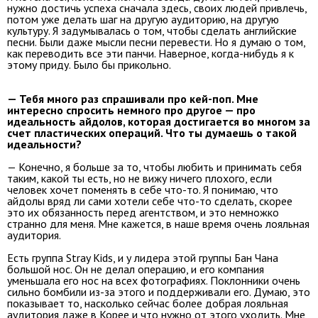
нужно достичь успеха сначала здесь, своих людей привлечь,
потом уже делать шаг на другую аудиторию, на другую
культуру. Я задумывалась о том, чтобы сделать английские
песни. Были даже мысли песни перевести. Но я думаю о том,
как переводить все эти панчи. Наверное, когда-нибудь я к
этому приду. Было бы прикольно.
— Тебя много раз спрашивали про кей-поп. Мне
интересно спросить немного про другое — про
идеальность айдолов, которая достигается во многом за
счет пластических операций. Что ты думаешь о такой
идеальности?
— Конечно, я больше за то, чтобы любить и принимать себя
таким, какой ты есть, но не вижу ничего плохого, если
человек хочет поменять в себе что-то. Я понимаю, что
айдолы вряд ли сами хотели себе что-то сделать, скорее
это их обязанность перед агентством, и это немножко
странно для меня. Мне кажется, в наше время очень лояльная
аудитория.
Есть группа Stray Kids, и у лидера этой группы Бан Чана
большой нос. Он не делал операцию, и его компания
уменьшала его нос на всех фотографиях. Поклонники очень
сильно бомбили из-за этого и поддерживали его. Думаю, это
показывает то, насколько сейчас более добрая лояльная
аудитория даже в Корее и что нужно от этого уходить. Мне