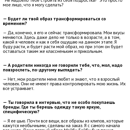
мое лицо, что я могу сделать?
— Будет ли твой образ трансформироваться со
временем?
— Да, конечно, я его и сейчас трансформировала. Мои вкусы
меняются. Здесь даже дело не только в возрасте, а в том,
какой я человек и как я себя ощущаю на данном этапе. Я
буду расти, и будет расти мой образ, но при этом он будет
оставаться таким же классненьким и прикольным.
— А родители никогда не говорили тебе, что, мол, надо
повзрослеть, по-другому выглядеть?
— Нет, мои родители меня любят и знают, что я взрослый
человек. Они не имеют права контролировать мою жизнь. Их
все устраивает.
— Ты говорила в интервью, что не особо покупаешь
бренды. Где ты берешь одежду такую яркую,
специфическую?
— Я ее шью. Почти все вещи, все образы из клипов, которые
кажутся необычными, сделаны на заказ. Я с самого начала
все шила. Даже первый образ Мэйби Бэйби был пошит.