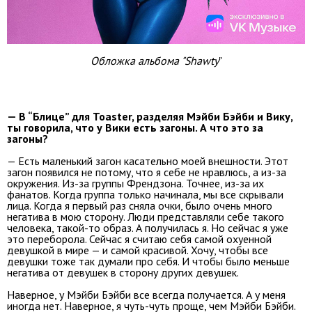
Обложка альбома "Shawty
"
— В “Блице” для Toaster, разделяя Мэйби Бэйби и Вику,
ты говорила, что у Вики есть загоны. А что это за
загоны?
— Есть маленький загон касательно моей внешности. Этот
загон появился не потому, что я себе не нравлюсь, а из-за
окружения. Из-за группы Френдзона. Точнее, из-за их
фанатов. Когда группа только начинала, мы все скрывали
лица. Когда я первый раз сняла очки, было очень много
негатива в мою сторону. Люди представляли себе такого
человека, такой-то образ. А получилась я. Но сейчас я уже
это переборола. Сейчас я считаю себя самой охуенной
девушкой в мире — и самой красивой. Хочу, чтобы все
девушки тоже так думали про себя. И чтобы было меньше
негатива от девушек в сторону других девушек.
Наверное, у Мэйби Бэйби все всегда получается. А у меня
иногда нет. Наверное, я чуть-чуть проще, чем Мэйби Бэйби.