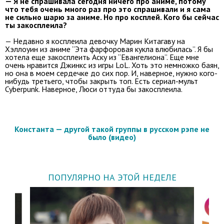
— Я не спрашивала сегодня ничего про аниме, потому
что тебя очень много раз про это спрашивали и я сама
не сильно шарю за аниме. Но про косплей. Кого бы сейчас
ты закосплеила?
— Недавно я косплеила девочку Марин Китагаву на
Хэллоуин из аниме “Эта фарфоровая кукла влюбилась”. Я бы
хотела еще закосплеить Аску из “Евангелиона”. Еще мне
очень нравится Джинкс из игры LoL. Хоть это немножко баян,
но она в моем сердечке до сих пор. И, наверное, нужно кого-
нибудь третьего, чтобы закрыть топ. Есть сериал-мульт
Cyberpunk. Наверное, Люси оттуда бы закосплеила.
Константа — другой такой группы в русском рэпе не
было (видео)
ПОПУЛЯРНО НА ЭТОЙ НЕДЕЛЕ