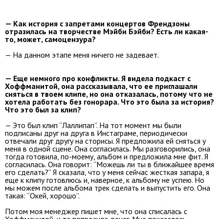
— Как история с запретами концертов Френдзоны
отразилась на творчестве Мэйби Бэйби? Есть ли какая-
то, может, самоцензура?
— На данном этапе меня ничего не задевает.
— Еще немного про конфликты. Я видела подкаст с
Хоффманитой, она рассказывала, что ее приглашали
сняться в твоем клипе, но она отказалась, потому что не
хотела работать без гонорара. Что это была за история?
Что это был за клип?
— Это был клип “Лаллипап”. На тот момент мы были
подписаны друг на друга в Инстаграме, периодически
отвечали друг другу на сторисы. Я предложила ей сняться у
меня в одной сцене. Она согласилась. Мы разговорились, она
тогда готовила, по-моему, альбом и предложила мне фит. Я
согласилась. Она говорит: “Можешь ли ты в ближайшее время
его сделать?” Я сказала, что у меня сейчас жесткая запара, я
еще к клипу готовлюсь и, наверное, к альбому не успею. Но
мы можем после альбома трек сделать и выпустить его. Она
такая: “Окей, хорошо”.
Потом моя менеджер пишет мне, что она списалась с
Хоффманитой, и та попросила денег. Мне показалось