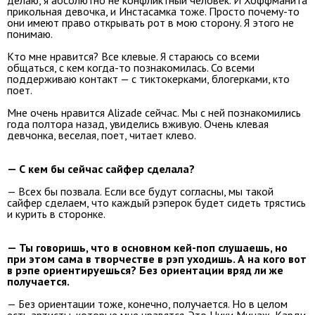
прикольная девочка, и Инстасамка тоже. Просто почему-то
они имеют право открывать рот в мою сторону. Я этого не
понимаю.
Кто мне нравится? Все клевые. Я стараюсь со всеми
общаться, с кем когда-то познакомилась. Со всеми
поддерживаю контакт — с тиктокерками, блогерками, кто
поет.
Мне очень нравится Alizade сейчас. Мы с ней познакомились
года полтора назад, увиделись вживую. Очень клевая
девчонка, веселая, поет, читает клево.
— С кем бы сейчас сайфер сделала?
— Всех бы позвала. Если все будут согласны, мы такой
сайфер сделаем, что каждый рэперок будет сидеть трястись
и курить в сторонке.
— Ты говоришь, что в основном кей-поп слушаешь, но
при этом сама в творчестве в рэп уходишь. А на кого вот
в рэпе ориентируешься? Без ориентации вряд ли же
получается.
— Без ориентации тоже, конечно, получается. Но в целом
есть артисты, которые мне нравятся. Это Ники Минаж, Карди