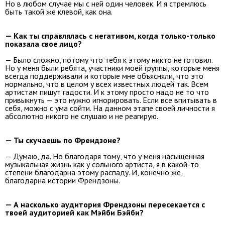
Но в любом случае мы с ней один человек. И я стремлюсь
быть такой же клевой, как она.
— Как ты справлялась с негативом, когда только-только
показала свое лицо?
— Было сложно, потому что тебя к этому никто не готовил.
Но у меня были ребята, участники моей группы, которые меня
всегда поддерживали и которые мне объясняли, что это
нормально, что в целом у всех известных людей так. Всем
артистам пишут гадости. И к этому просто надо не то что
привыкнуть — это нужно игнорировать. Если все впитывать в
себя, можно с ума сойти. На данном этапе своей личности я
абсолютно никого не слушаю и не реагирую.
— Ты скучаешь по Френдзоне?
— Думаю, да. Но благодаря тому, что у меня насыщенная
музыкальная жизнь как у сольного артиста, я в какой-то
степени благодарна этому распаду. И, конечно же,
благодарна истории Френдзоны.
— А насколько аудитория Френдзоны пересекается с
твоей аудиторией как Мэйби Бэйби?