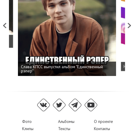
Previous
Next
о
Слава КПСС выпустил альбом "Единственный
Напис
рэпер"
Фото
Альбомы
О проекте
Клипы
Тексты
Контакты