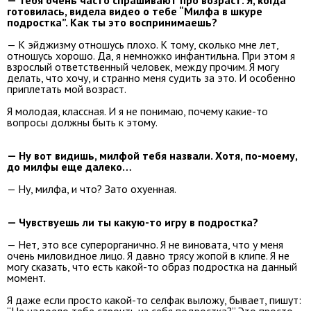
готовилась, видела видео о тебе “Милфа в шкуре
подростка”. Как ты это воспринимаешь?
— К эйджизму отношусь плохо. К тому, сколько мне лет,
отношусь хорошо. Да, я немножко инфантильна. При этом я
взрослый ответственный человек, между прочим. Я могу
делать, что хочу, и странно меня судить за это. И особенно
приплетать мой возраст.
Я молодая, классная. И я не понимаю, почему какие-то
вопросы должны быть к этому.
— Ну вот видишь, милфой тебя назвали. Хотя, по-моему,
до милфы еще далеко…
— Ну, милфа, и что? Зато охуенная.
— Чувствуешь ли ты какую-то игру в подростка?
— Нет, это все суперорганично. Я не виновата, что у меня
очень миловидное лицо. Я давно трясу жопой в клипе. Я не
могу сказать, что есть какой-то образ подростка на данный
момент.
Я даже если просто какой-то селфак выложу, бывает, пишут:
“Не надоело тебе строить из себя подростка?” Это просто