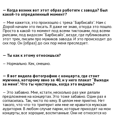
— Когда возник вот этот образ работяги с завода? Был
какой-то определенный момент?
— Мне кажется, это произошло с трека “Барбисайз”. Нам с
Дорой начали это писать. Я даже не знаю, откуда это пошло.
Просто в какой-то момент под всеми тиктоками, под всеми
рилсами, под видосом “Барбисайз”, везде, где публиковался
этот трек, писали про мужиков завода. И это происходит до
сих пор. Он [образ] до сих пор меня преследует.
— Ты как к этому относишься?
— Нормально. Кек, смешно.
— Я вот видела фотографию с концерта, где стоит
мужчина, которому явно за 40, и у него плакат “Выходи
за меня”. Что ты чувствуешь, когда это видишь?
— Это забавно. Мне, кстати, несколько раз уже делали
предложения на концертах. Это тоже забавно. Один раз я
согласилась. Так, чисто по кеку. В целом мне приятно. Нет
такого, что что-то триггерит или мне не нравится мужская
аудитория. В любом случае парни, которые приходят на мои
концерты, все хорошие, воспитанные. Они не относятся ко