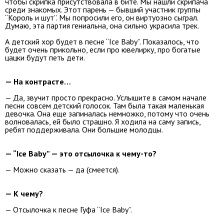
чтобы скрипка присутствовала в бите. Мы нашли скрипача
среди знакомых. Этот парень — бывший участник группы
“Король и шут”. Мы попросили его, он виртуозно сыграл.
Думаю, эта партия гениальна, она сильно украсила трек.
А детский хор будет в песне “Ice Baby”. Показалось, что
будет очень прикольно, если про ювелирку, про богатые
цацки будут петь дети.
— На контрасте…
— Да, звучит просто прекрасно. Услышите в самом начале
песни совсем детский голосок. Там была такая маленькая
девочка. Она еще запиналась немножко, потому что очень
волновалась, ей было страшно. Я ходила на саму запись,
ребят поддерживала. Они большие молодцы.
— “Ice Baby” — это отсылочка к чему-то?
— Можно сказать — да (смеется).
— К чему?
— Отсылочка к песне Гуфа “Ice Baby”.