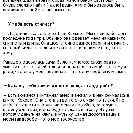
Очень сложно найти [такие] вещи. А мне бы хотелось быть
индивидуальной в плане шмоток.
— У тебя есть стилист?
— Да, стилистка есть. Это Таня Вельвет. Мы с ней работаем
последние года три. Обычно она одевает меня на какие-то
сниппеты и клипы. Она достаточно разносторонний стилист,
который видит в человеке личность и понимает то, что я
хочу.
Раньше я одевалась сама. Было немножко сложновато
уместить все в своей голове и делать все самой. Поэтому я
рада, что она у меня появилась — на одну проблему меньше.
— Какая у тебя самая дорогая вещь в гардеробе?
— Есть кожанка винтажная американская. Я в ней снималась в
клипе “Кокоро”. Она стоила где-то сто с чем-то тысяч. Я не
любитель тратить большие деньги на хуйню, которую я
надену один раз, и она будет лежать в шкафу. Я лучше
потрачу деньги на клипы и музыку. Самая дорогая вещь в
моем гардеробе — это мое творчество.