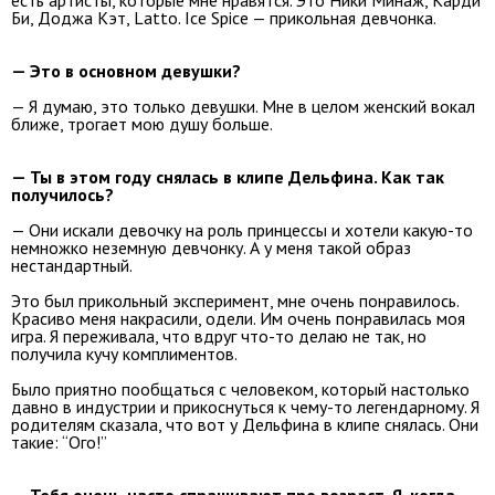
Би, Доджа Кэт, Latto. Ice Spice — прикольная девчонка.
— Это в основном девушки?
— Я думаю, это только девушки. Мне в целом женский вокал
ближе, трогает мою душу больше.
— Ты в этом году снялась в клипе Дельфина. Как так
получилось?
— Они искали девочку на роль принцессы и хотели какую-то
немножко неземную девчонку. А у меня такой образ
нестандартный.
Это был прикольный эксперимент, мне очень понравилось.
Красиво меня накрасили, одели. Им очень понравилась моя
игра. Я переживала, что вдруг что-то делаю не так, но
получила кучу комплиментов.
Было приятно пообщаться с человеком, который настолько
давно в индустрии и прикоснуться к чему-то легендарному. Я
родителям сказала, что вот у Дельфина в клипе снялась. Они
такие: “Ого!”
— Тебя очень часто спрашивают про возраст. Я, когда