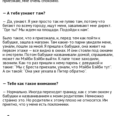
приезжаю, мне очень спокойно.
— А тебя узнают там?
— Да, узнают. Я уже просто так не гуляю там, потому что
бегают по всему городу, ищут меня, заваливают мне директ.
“Где ты? Мы ждем на площади. Подойди к нам”.
Было такое, что я приезжала, и, перед тем как пойти к
бабушке, зашла в магазин. Там какие-то парни увидели меня,
узнали, пошли за мной. Я пришла к бабушке, она живет на
первом этаже — все видно в окнах. И они стояли под окнами
и смотрели. Потом бабушке названивали домой, спрашивали,
может ли Мэйби Бэйби выйти. К папе тоже заходили,
звонили. Как-то раз пришли к нему парень с девушкой и
такие: “Мы с Бреста приехали, узнали, что Мэйби Бэйби тут”.
А он такой: “Она уже уехала в Питер обратно”.
— Тебе как такое внимание?
— Нормально. Иногда переходят границу, как с этим окном у
бабушки и названиванием к моим родителям. Немножко
странно это. Но родители к этому плохо не относятся. Им
приятно, что у меня есть поклонники.