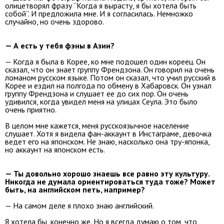
олицетворял фразу “Когда я вырасту, я бы хотела быть
собой”. И предложила мне. И я согласилась. Немножко
случайно, но очень здорово.
— А есть у тебя фэны в Азии?
— Когда я была в Корее, ко мне подошел один кореец. Он
сказал, что он знает группу Френдзона. Он говорил на очень
ломаном русском языке. Потом он сказал, что учил русский в
Корее и ездил на полгода по обмену в Хабаровск. Он узнал
группу Френдзона и слушает ее до сих пор. Он очень
удивился, когда увидел меня на улицах Сеула. Это было
очень приятно.
В целом мне кажется, меня русскоязычное население
слушает. Хотя я видела фан-аккаунт в Инстаграме, девочка
ведет его на японском. Не знаю, насколько она тру-японка,
но аккаунт на японском есть.
— Ты довольно хорошо знаешь все равно эту культуру.
Никогда не думала ориентироваться туда тоже? Может
быть, на английском петь, например?
— На самом деле я плохо знаю английский.
Я хотела бы, конечно же. Но я всегда думаю о том, что