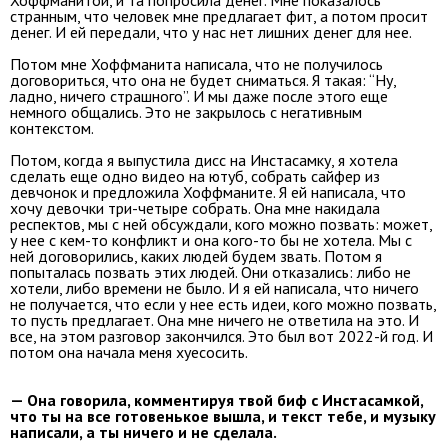
странным, что человек мне предлагает фит, а потом просит
денег. И ей передали, что у нас нет лишних денег для нее.
Потом мне Хоффманита написала, что не получилось
договориться, что она не будет сниматься. Я такая: “Ну,
ладно, ничего страшного”. И мы даже после этого еще
немного общались. Это не закрылось с негативным
контекстом.
Потом, когда я выпустила дисс на Инстасамку, я хотела
сделать еще одно видео на ютуб, собрать сайфер из
девчонок и предложила Хоффманите. Я ей написала, что
хочу девочки три-четыре собрать. Она мне накидала
респектов, мы с ней обсуждали, кого можно позвать: может,
у нее с кем-то конфликт и она кого-то бы не хотела. Мы с
ней договорились, каких людей будем звать. Потом я
попыталась позвать этих людей. Они отказались: либо не
хотели, либо времени не было. И я ей написала, что ничего
не получается, что если у нее есть идеи, кого можно позвать,
то пусть предлагает. Она мне ничего не ответила на это. И
все, на этом разговор закончился. Это был вот 2022-й год. И
потом она начала меня хуесосить.
— Она говорила, комментируя твой биф с Инстасамкой,
что ты на все готовенькое вышла, и текст тебе, и музыку
написали, а ты ничего и не сделала.