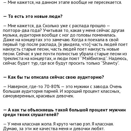
— Мне кажется, на данном этапе вообще не пересекается.
— То есть это новые люди?
— Мне кажется, да. Сколько уже с распада прошло —
полтора-два года? Учитывая то, какая у меня сейчас другая
музыка, аудитория вообще с ног до головы поменялась.
Даже на концертах это замечаю. Когда я поехала в свой
первый тур после распада, [я увидела, что] часть людей поет
наизусть старые песни, часть людей поет наизусть новые
песни. Сейчас я уже почти полностью убрала старые песни из
треклиста на концертах, и люди поют “Мэйбилэнд”. Надеюсь,
сейчас будет тур, где все будут просить только “Shawty”.
— Как бы ты описала сейчас свою аудиторию?
— Наверное, где-то 70-80% — это мужики с завода. Очень
большая аудитория парней. И хороший процент классных,
самоуверенных, красивых девочек.
— А как ты объясняешь такой большой процент мужчин
среди твоих слушателей?
— У меня классная жопа. Я круто читаю рэп. Я классная.
Думаю, за эти же качества меня и девочки любят.