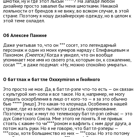
шмотки, ну и где этот лысый *****? На Западе любой
дизайнер просто завалил бы меня шмотками. Никакой
лояльности от брендов я не вижу, во всяком случае, в этой
стране. Поэтому я ношу дизайнерскую одежду, но в целом к
этой теме охладел.
Об Алексее Панине
Даже учитывая то, что он *** сосет, это легендарный
персонаж и один из моих кумиров наряду с Епифанцевым и
Пахомом.
(Смеется.)
Когда я увидел, что он вообще
упоминает мое имя из своего рта, которым он, к сожалению,
сосал ***, я даже подумал: «Ну, можно спокойно умирать».
О баттлах и баттле Oxxxymiron и Гнойного
Это просто не мое. Да, в баттл-рэпе что-то есть — он связан
с культурой хип-хопа и все такое. Но я, например, не могу
слушать оскорбления в лицо от кого-то — я за это обычно
бью ***** [лицо]. Это какая-то клоунада. Особенно в нашей
стране, где из всего пытаются сделать соревнование.
Поэтому у нас и мнут по телевизору баттл-рэп сейчас — это
дух Советского Союза. Мне этого не понять. Я не привык
стоять с каким-то чи****роном и вафлить с ним друг друга, а
потом жать руки. Но я не говорю, что баттл-рэперы —
***сосы, хотя большинство из них — ***сосы. Но это потому