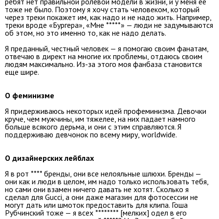
ребят нет правильной ролевой модели в жизни, и у меня ее
тоже не было. Поэтому я хочу стать человеком, который
через треки покажет им, как надо и не надо жить. Например,
треки вроде «Бургера», «Мне *****» — люди не задумываются
об этом, но это именно то, как не надо делать.
Я преданный, честный человек — я помогаю своим фанатам,
отвечаю в директ на многие их проблемы, отдаюсь своим
людям максимально. Из-за этого моя фанбаза становится
еще шире.
О феминизме
Я придерживаюсь некоторых идей профеминизма. Девочки
круче, чем мужчины, им тяжелее, на них падает намного
больше всякого дерьма, и они с этим справляются. Я
поддерживаю девчонок по всему миру, worldwide.
О дизайнерских лейблах
Я в рот **** бренды, они все нелояльные шлюхи. Бренды —
они как и люди в целом, им надо только использовать тебя,
но сами они взамен ничего давать не хотят. Сколько я
сделал для Gucci, а они даже магазин для фотосессии не
могут дать или шмоток предоставить для клипа. Гоша
Рубчинский тоже — я всех ******** [мелких] одел в его