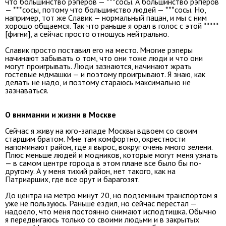
что большинство рэперов — ***сосы. А большинство рэперов
— ***сосы, потому что большинство людей — ***сосы. Но,
например, тот же Славик — нормальный пацан, и мы с ним
хорошо общаемся. Так что раньше я орал в голос с этой *****
[фигни], а сейчас просто отношусь нейтрально.
Славик просто поставил его на место. Многие рэперы
начинают забывать о том, что они тоже люди и что они
могут проигрывать. Люди зазнаются, начинают жрать
гостевые мдмашки — и поэтому проигрывают. Я знаю, как
делать не надо, и поэтому стараюсь максимально не
зазнаваться.
О внимании и жизни в Москве
Сейчас я живу на юго-западе Москвы вдвоем со своим
старшим братом. Мне там комфортно, окрестности
напоминают район, где я вырос, вокруг очень много зелени.
Плюс меньше людей и модников, которые могут меня узнать
— в самом центре города в этом плане все было бы по-
другому. А у меня тихий район, нет такого, как на
Патриарших, где все орут и барагозят.
До центра на метро минут 20, но подземным транспортом я
уже не пользуюсь. Раньше ездил, но сейчас перестал —
надоело, что меня постоянно снимают исподтишка. Обычно
я передвигаюсь только со своими людьми и в закрытых