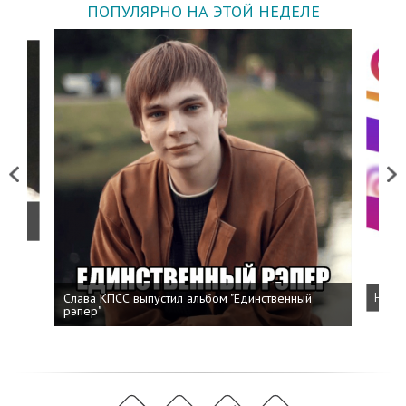
ПОПУЛЯРНО НА ЭТОЙ НЕДЕЛЕ
Previous
Next
о
Слава КПСС выпустил альбом "Единственный
Напис
рэпер"